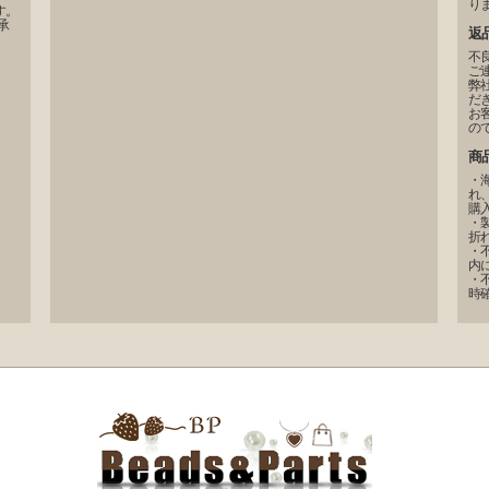
り
す。
承
返
不
ご
弊
だ
お
の
商
・
れ
購
・
折
・
内
・
時