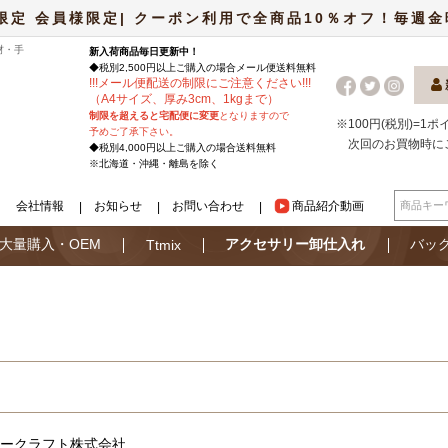
限定 会員様限定| クーポン利用で全商品10％オフ！毎週金曜日
材・手
新入荷商品毎日更新中！
◆税別2,500円以上ご購入の場合
メール便
送料無料
!
!
!
メール便配送の制限にご注意ください
!
!
!
（A4サイズ、厚み3cm、1kgまで）
制限を超えると宅配便に変更
となりますので
※100円(税別)=1
予めご了承下さい。
次回のお買物時に
◆税別4,000円以上ご購入の場合送料無料
※北海道・沖縄・離島を除く
会社情報
お知らせ
お問い合わせ
商品紹介動画
大量購入・OEM
アクセサリー卸仕入れ
バッ
Ttmix
ークラフト株式会社