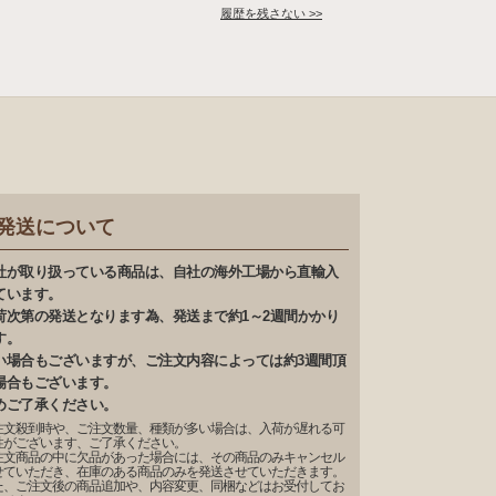
履歴を残さない >>
発送について
社が取り扱っている商品は、自社の海外工場から直輸入
ています。
荷次第の発送となります為、発送まで約1～2週間かかり
す。
い場合もございますが、ご注文内容によっては約3週間頂
場合もございます。
めご了承ください。
注文殺到時や、ご注文数量、種類が多い場合は、入荷が遅れる可
性がございます、ご了承ください。
注文商品の中に欠品があった場合には、その商品のみキャンセル
せていただき、在庫のある商品のみを発送させていただきます。
た、ご注文後の商品追加や、内容変更、同梱などはお受付してお