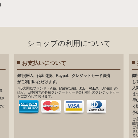
d
ショップの利⽤について
お支払いについて
銀⾏振込、代⾦引換、Paypal、クレジットカード決済
弊
がご利⽤いただけます。
し
入
※5大国際ブランド（Visa、MasterCard、JCB、AMEX、Diners）の
ま
ほか、日本国内の各種クレジートカード会社発行のクレジットカー
ま
ドに対応しております。
更さ
早
ので
く
予
ご
能
ご
さ
ま