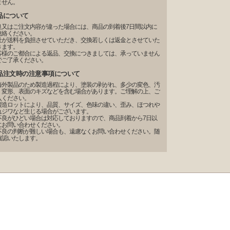
ません。
品について
良又はご注文内容が違った場合には、商品の到着後7日間以内に
連絡ください。
社が送料を負担させていただき、交換若しくは返金とさせていた
きます。
客様のご都合による返品、交換につきましては、承っていません
でご了承ください。
品注文時の注意事項について
海外製品のため製造過程により、塗装の剥がれ、多少の変色、汚
、変形、表面のキズなどを含む場合があります。ご理解の上、ご
入ください。
製造ロットにより、品質、サイズ、色味の違い、歪み、ほつれや
れジワなど生じる場合がございます。
不良がひどい場合は対応しておりますので、商品到着から7日以
にお問い合わせください。
不良の判断が難しい場合も、遠慮なくお問い合わせください。随
確認いたします。