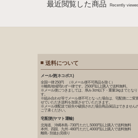
最近閲覧した商品
Recently viewe
送料について
メール便(ネコポス)
全国一律 250円 （※メール便不可商品を除く）
※離島地域問わず一律です。2500円以上購入で送料無料。
※メール便につきましては、厚み 3cm以下・重量1kgまでとなり
す。
※組み合わせ等でメール便不可となった場合は、宅配便にご変
せていただき送料を加算させていただきます。
※メール便配送で紛失や破損された場合商品保証はできません
ご了承ください。
宅配便(ヤマト運輸)
北海道、沖縄本島 - 730円 ただし5000円以上購入で送料無料
本州、四国、九州 - 480円 ただし4000円以上購入で送料無料
離島 - 別途お見積り