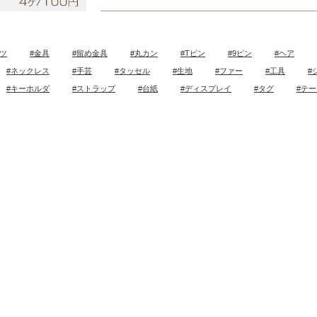
ツ
#金具
#留め金具
#丸カン
#Tピン
#9ピン
#ヘア
#ネックレス
#手芸
#タッセル
#生地
#ファー
#工具
#
#キーホルダ
#ストラップ
#台紙
#ディスプレイ
#タグ
#テ