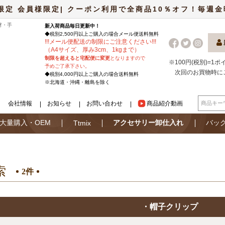
限定 会員様限定| クーポン利用で全商品10％オフ！毎週金曜日
材・手
新入荷商品毎日更新中！
◆税別2,500円以上ご購入の場合
メール便
送料無料
!
!
!
メール便配送の制限にご注意ください
!
!
!
（A4サイズ、厚み3cm、1kgまで）
制限を超えると宅配便に変更
となりますので
※100円(税別)=1
予めご了承下さい。
次回のお買物時に
◆税別4,000円以上ご購入の場合送料無料
※北海道・沖縄・離島を除く
会社情報
お知らせ
お問い合わせ
商品紹介動画
大量購入・OEM
アクセサリー卸仕入れ
バッ
Ttmix
索
2件
・帽子クリップ