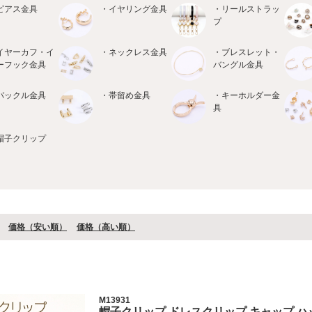
ピアス金具
・イヤリング金具
・リールストラッ
プ
イヤーカフ・イ
・ネックレス金具
・ブレスレット・
ーフック金具
バングル金具
バックル金具
・帯留め金具
・キーホルダー金
具
帽子クリップ
価格（安い順）
価格（⾼い順）
M13931
帽子クリップ ドレスクリップ キャップ ハ