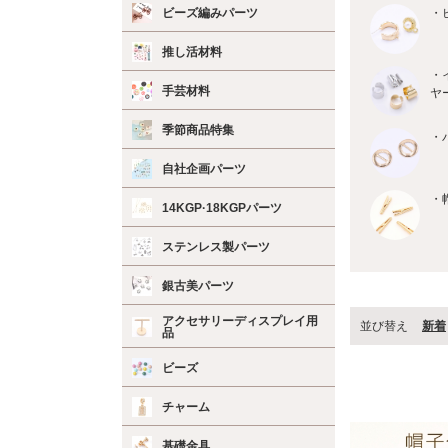
ビーズ編みパーツ
・
推し活材料
・
手芸材料
ヤ
季節商品特集
・
自社企画パーツ
・
14KGP·18KGPパーツ
ステンレス製パーツ
銀古美パーツ
アクセサリーディスプレイ用
並び替え
新着
品
ビーズ
チャーム
基礎金具