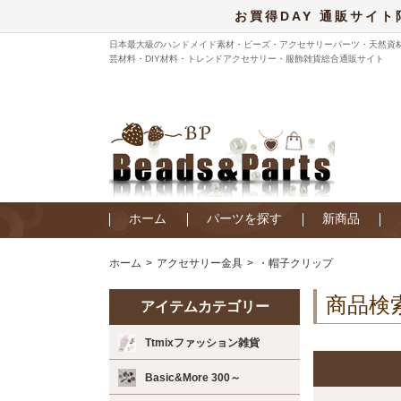
お買得DAY 通販サイト
日本最大級のハンドメイド素材・ビーズ・アクセサリーパーツ・天然資
芸材料・DIY材料・トレンドアクセサリー・服飾雑貨総合通販サイト
ホーム
パーツを探す
新商品
ホーム
アクセサリー金具
・帽子クリップ
商品検
アイテムカテゴリー
Ttmixファッション雑貨
Basic&More 300～