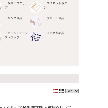
・靴紐デコクリッ
・マグネットボタ
プ
ン
・リング金具
・ブローチ金具
・ボールチェーン
・メガネ留め具
ストラップ
format_list_bulleted
view_comfy
ットクリップ 紛失 落下防止 便利クリップ