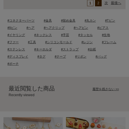
次
最後へ
1
2
#コネクターパーツ
#金具
#留め金具
#丸カン
#Tピン
#9ピン
#ヘア
#ヘアクリップ
#ヘアピン
#ピアス
#イヤリング
#ネックレス
#手芸
#タッセル
#生地
#ファー
#工具
#シリコンモールド
#レジン
#フレーム
#ステンレス
#キーホルダ
#ストラップ
#台紙
#ディスプレイ
#タグ
#テープ
#リボン
#バッグ
#ポーチ
最近閲覧した商品
履歴を残さない >>
Recently viewed