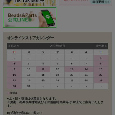
オンラインストアカレンダー
2026年8月
< 前の⽉
次の⽉ >
日
月
火
水
木
金
土
-
-
-
-
-
-
1
2
3
4
5
6
7
8
9
10
11
12
13
14
15
16
17
18
19
20
21
22
23
24
25
26
27
28
29
30
31
-
-
-
-
-
定休日
■土・日・祝日は休業日となります。
※夏期、冬期長期休暇及びその他臨時休業等はHP上でご案内いたしま
す。
■お問合せ窓口のご案内：