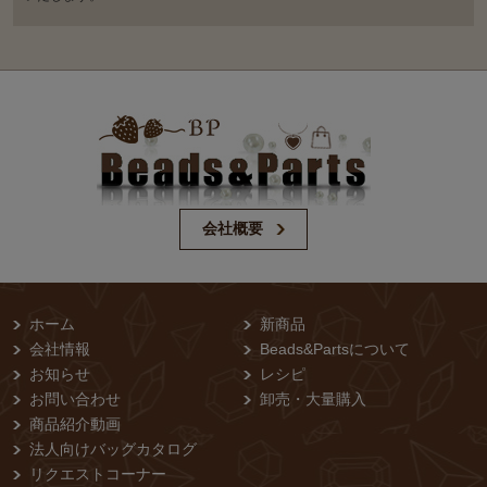
会社概要
ホーム
新商品
会社情報
Beads&Partsについて
お知らせ
レシピ
お問い合わせ
卸売・⼤量購⼊
商品紹介動画
法人向けバッグカタログ
リクエストコーナー