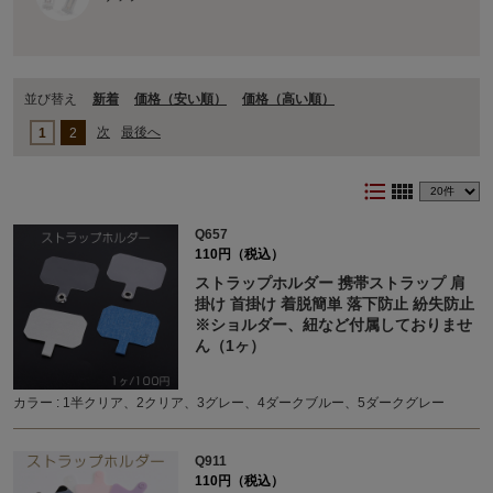
並び替え
新着
価格（安い順）
価格（⾼い順）
次
最後へ
1
2
format_list_bulleted
view_comfy
Q657
110円（税込）
ストラップホルダー 携帯ストラップ 肩
掛け 首掛け 着脱簡単 落下防止 紛失防止
※ショルダー、紐など付属しておりませ
ん（1ヶ）
カラー : 1半クリア、2クリア、3グレー、4ダークブルー、5ダークグレー
Q911
110円（税込）