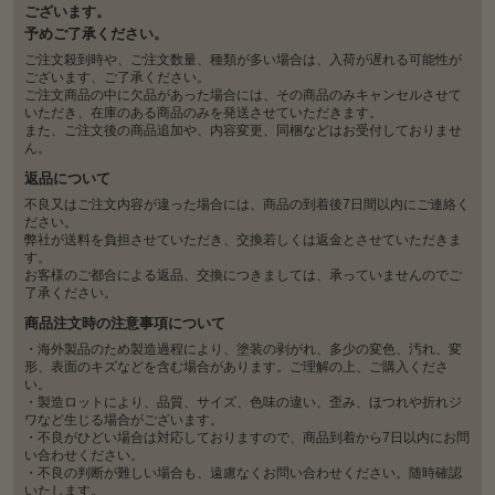
ございます。
予めご了承ください。
ご注文殺到時や、ご注文数量、種類が多い場合は、入荷が遅れる可能性が
ございます、ご了承ください。
ご注文商品の中に欠品があった場合には、その商品のみキャンセルさせて
いただき、在庫のある商品のみを発送させていただきます。
また、ご注文後の商品追加や、内容変更、同梱などはお受付しておりませ
ん。
返品について
不良又はご注文内容が違った場合には、商品の到着後7日間以内にご連絡く
ださい。
弊社が送料を負担させていただき、交換若しくは返金とさせていただきま
す。
お客様のご都合による返品、交換につきましては、承っていませんのでご
了承ください。
商品注文時の注意事項について
・海外製品のため製造過程により、塗装の剥がれ、多少の変色、汚れ、変
形、表面のキズなどを含む場合があります。ご理解の上、ご購入くださ
い。
・製造ロットにより、品質、サイズ、色味の違い、歪み、ほつれや折れジ
ワなど生じる場合がございます。
・不良がひどい場合は対応しておりますので、商品到着から7日以内にお問
い合わせください。
・不良の判断が難しい場合も、遠慮なくお問い合わせください。随時確認
いたします。