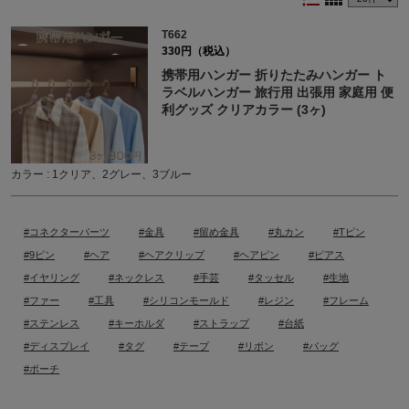
T662
330円（税込）
携帯用ハンガー 折りたたみハンガー ト
ラベルハンガー 旅行用 出張用 家庭用 便
利グッズ クリアカラー (3ヶ)
カラー : 1クリア、2グレー、3ブルー
#コネクターパーツ
#金具
#留め金具
#丸カン
#Tピン
#9ピン
#ヘア
#ヘアクリップ
#ヘアピン
#ピアス
#イヤリング
#ネックレス
#手芸
#タッセル
#生地
#ファー
#工具
#シリコンモールド
#レジン
#フレーム
#ステンレス
#キーホルダ
#ストラップ
#台紙
#ディスプレイ
#タグ
#テープ
#リボン
#バッグ
#ポーチ