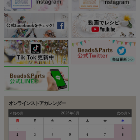
オンラインストアカレンダー
2026年8月
< 前の⽉
次の⽉ >
日
月
火
水
木
金
土
-
-
-
-
-
-
1
2
3
4
5
6
7
8