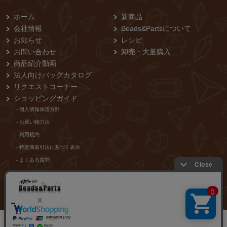
ホーム
新商品
会社情報
Beads&Partsについて
お知らせ
レシピ
お問い合わせ
卸売・⼤量購⼊
商品紹介動画
法人向けバッグカタログ
リクエストコーナー
ショッピングガイド
- 個⼈情報保護⽅針
- お買い物⽅法
- 利⽤規約
- 特定商取引法に基づく表⽰
- よくある質問
- 当店からのメールが届かないお客様
店舗紹介
0