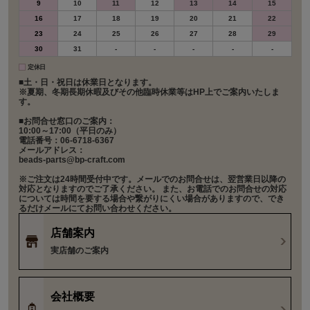
9
10
11
12
13
14
15
16
17
18
19
20
21
22
23
24
25
26
27
28
29
30
31
-
-
-
-
-
定休日
■土・日・祝日は休業日となります。
※夏期、冬期長期休暇及びその他臨時休業等はHP上でご案内いたしま
す。
■お問合せ窓口のご案内：
10:00～17:00（平日のみ）
電話番号：06-6718-6367
メールアドレス：
beads-parts@bp-craft.com
※ご注文は24時間受付中です。メールでのお問合せは、翌営業日以降の
対応となりますのでご了承ください。 また、お電話でのお問合せの対応
については時間を要する場合や繋がりにくい場合がありますので、でき
るだけメールにてお問い合わせください。
店舗案内
実店舗のご案内
会社概要