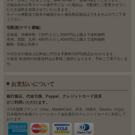
※メール便につきましては、厚み 3cm以下・重量1kgまでとなります。
※組み合わせ等でメール便不可となった場合は、宅配便にご変更させてい
ただき送料を加算させていただきます。
※メール便配送で紛失や破損された場合商品保証はできませんのでご了承
ください。
宅配便(ヤマト運輸)
北海道、沖縄本島 - 730円 ただし5000円以上購入で送料無料
本州、四国、九州 - 480円 ただし4000円以上購入で送料無料
離島 - 別途お見積り
※代引きの場合上記料金に代引き手数料330円(税込)がかかります。
※返送･転送時の往復送料はお客様ご負担となります。予めご了承下さいま
せ。
お支払いについて
銀⾏振込、代⾦引換、Paypal、クレジットカード決済
がご利⽤いただけます。
※5大国際ブランド（Visa、MasterCard、JCB、AMEX、Diners）のほか、
日本国内の各種クレジートカード会社発行のクレジットカードに対応して
おります。