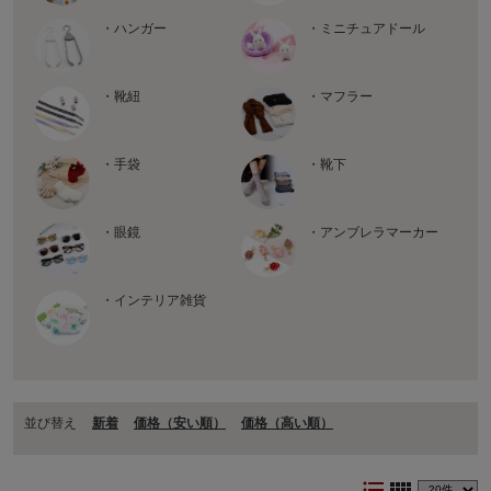
・ハンガー
・ミニチュアドール
・靴紐
・マフラー
・手袋
・靴下
・眼鏡
・アンブレラマーカー
・インテリア雑貨
並び替え
新着
価格（安い順）
価格（⾼い順）
format_list_bulleted
view_comfy