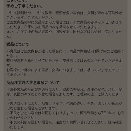
ございます。
予めご了承ください。
ご注文殺到時や、ご注文数量、種類が多い場合は、入荷が遅れる可能性が
ございます、ご了承ください。
ご注文商品の中に欠品があった場合には、その商品のみキャンセルさせて
いただき、在庫のある商品のみを発送させていただきます。
また、ご注文後の商品追加や、内容変更、同梱などはお受付しておりませ
ん。
返品について
不良又はご注文内容が違った場合には、商品の到着後7日間以内にご連絡く
ださい。
弊社が送料を負担させていただき、交換若しくは返金とさせていただきま
す。
お客様のご都合による返品、交換につきましては、承っていませんのでご
了承ください。
商品注文時の注意事項について
・海外製品のため製造過程により、塗装の剥がれ、多少の変色、汚れ、変
形、表面のキズなどを含む場合があります。ご理解の上、ご購入くださ
い。
・製造ロットにより、品質、サイズ、色味の違い、歪み、ほつれや折れジ
ワなど生じる場合がございます。
・不良がひどい場合は対応しておりますので、商品到着から7日以内にお問
い合わせください。
・不良の判断が難しい場合も、遠慮なくお問い合わせください。随時確認
いたします。