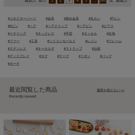
最初へ
前へ
次
最後へ
1
2
3
4
5
…
181
#コネクターパーツ
#金具
#留め金具
#丸カン
#Tピン
#9ピン
#ヘア
#ヘアクリップ
#ヘアピン
#ピアス
#イヤリング
#ネックレス
#手芸
#タッセル
#生地
#ファー
#工具
#シリコンモールド
#レジン
#フレーム
#ステンレス
#キーホルダ
#ストラップ
#台紙
#ディスプレイ
#タグ
#テープ
#リボン
#バッグ
#ポーチ
最近閲覧した商品
履歴を残さない >>
Recently viewed