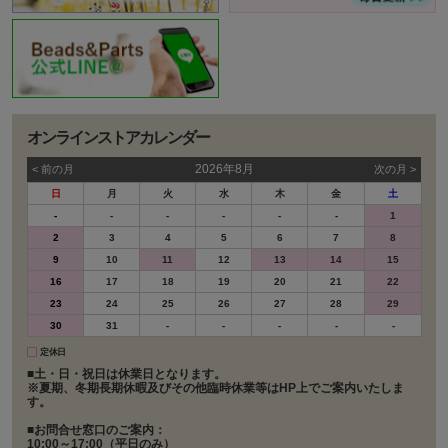
オンラインストアカレンダー
2026年8月
< 前の⽉
次の⽉ >
日
月
火
水
木
金
土
-
-
-
-
-
-
1
2
3
4
5
6
7
8
9
10
11
12
13
14
15
16
17
18
19
20
21
22
23
24
25
26
27
28
29
30
31
-
-
-
-
-
定休日
■土・日・祝日は休業日となります。
※夏期、冬期長期休暇及びその他臨時休業等はHP上でご案内いたしま
す。
■お問合せ窓口のご案内：
10:00～17:00（平日のみ）