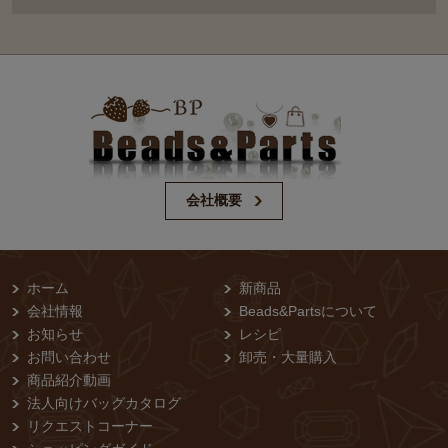
会社概要
ホーム
新商品
会社情報
Beads&Partsについて
お知らせ
レシピ
お問い合わせ
卸売・⼤量購⼊
商品紹介動画
法人向けバッグカタログ
リクエストコーナー