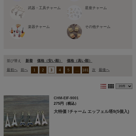
武器・工具チャーム
星座チャーム
楽器チャーム
その他チャーム
並び替え
新着
価格（安い順）
価格（⾼い順）
最初へ
前へ
次
最後へ
1
2
3
4
5
…
181
format_list_bulleted
view_comfy
CHM-EIF-9001
275円（税込）
大特価 !チャーム エッフェル塔9(5個入)