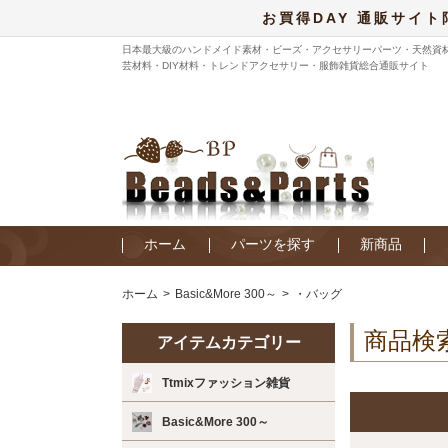
お買得DAY 通販サイト
日本最大級のハンドメイド素材・ビーズ・アクセサリーパーツ・天然資
芸材料・DIY材料・トレンドアクセサリー・服飾雑貨総合通販サイト
ホーム
パーツを探す
新商品
ホーム
Basic&More 300～
・バッグ
商品検
アイテムカテゴリー
Ttmixファッション雑貨
Basic&More 300～