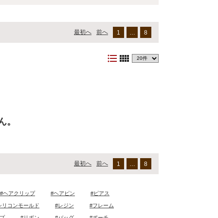
最初へ
前へ
1
…
8
format_list_bulleted
view_comfy
ん。
最初へ
前へ
1
…
8
#ヘアクリップ
#ヘアピン
#ピアス
シリコンモールド
#レジン
#フレーム
ープ
#リボン
#バッグ
#ポーチ