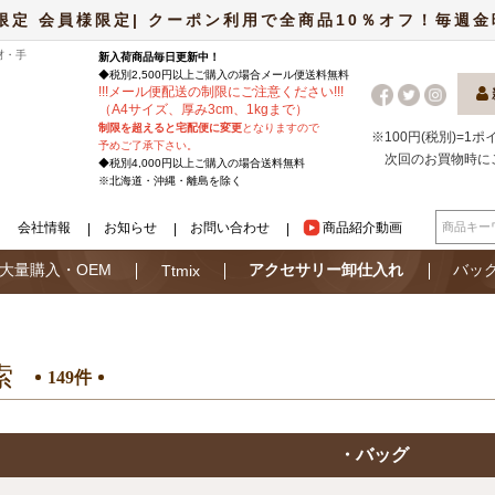
限定 会員様限定| クーポン利用で全商品10％オフ！毎週金曜日
材・手
新入荷商品毎日更新中！
◆税別2,500円以上ご購入の場合
メール便
送料無料
!
!
!
メール便配送の制限にご注意ください
!
!
!
（A4サイズ、厚み3cm、1kgまで）
制限を超えると宅配便に変更
となりますので
※100円(税別)=1
予めご了承下さい。
次回のお買物時に
◆税別4,000円以上ご購入の場合送料無料
※北海道・沖縄・離島を除く
会社情報
お知らせ
お問い合わせ
商品紹介動画
大量購入・OEM
アクセサリー卸仕入れ
バッ
Ttmix
索
149件
・バッグ