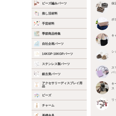
ビーズ編みパーツ
保
推し活材料
ボ
手芸材料
季節商品特集
キ
自社企画パーツ
シ
14KGP·18KGPパーツ
ステンレス製パーツ
ス
バ
銀古美パーツ
アクセサリーディスプレイ用
キ
品
ス
ビーズ
リ
チャーム
基礎金具