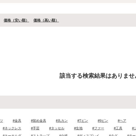
価格（安い順）
価格（⾼い順）
該当する検索結果はありませ
ツ
#金具
#留め金具
#丸カン
#Tピン
#9ピン
#ヘア
#ネックレス
#手芸
#タッセル
#生地
#ファー
#工具
#
#キーホルダ
#ストラップ
#台紙
#ディスプレイ
#タグ
#テ