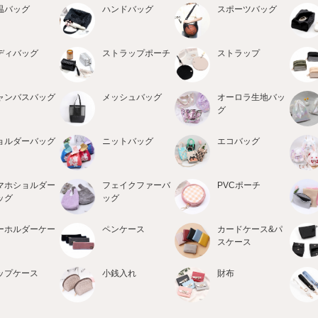
温バッグ
ハンドバッグ
スポーツバッグ
ディバッグ
ストラップポーチ
ストラップ
ャンバスバッグ
メッシュバッグ
オーロラ生地バッ
グ
ョルダーバッグ
ニットバッグ
エコバッグ
マホショルダー
フェイクファーバ
PVCポーチ
ッグ
ッグ
ーホルダーケー
ペンケース
カードケース&パ
スケース
ップケース
小銭入れ
財布