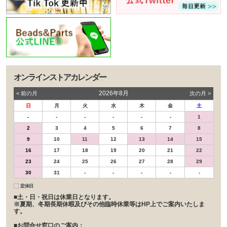
オンラインストアカレンダー
2026年8月
< 前の⽉
次の⽉ >
日
月
火
水
木
金
土
-
-
-
-
-
-
1
2
3
4
5
6
7
8
9
10
11
12
13
14
15
16
17
18
19
20
21
22
23
24
25
26
27
28
29
30
31
-
-
-
-
-
定休日
■土・日・祝日は休業日となります。
※夏期、冬期長期休暇及びその他臨時休業等はHP上でご案内いたしま
す。
■お問合せ窓口のご案内：