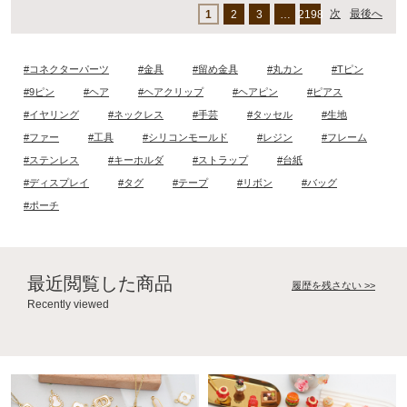
次
最後へ
1
2
3
…
2198
#コネクターパーツ
#金具
#留め金具
#丸カン
#Tピン
#9ピン
#ヘア
#ヘアクリップ
#ヘアピン
#ピアス
#イヤリング
#ネックレス
#手芸
#タッセル
#生地
#ファー
#工具
#シリコンモールド
#レジン
#フレーム
#ステンレス
#キーホルダ
#ストラップ
#台紙
#ディスプレイ
#タグ
#テープ
#リボン
#バッグ
#ポーチ
最近閲覧した商品
履歴を残さない >>
Recently viewed