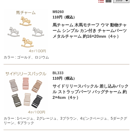
format_list_bulleted
view_comfy
M9260
110円（税込）
馬チャーム 木馬モチーフ ウマ 動物チャ
ーム シンプル カン付き チャームパーツ
メタルチャーム 約16×20mm（4ヶ）
カラー : ゴールド、ロジウム
BL333
110円（税込）
サイドリリースバックル 差し込みバック
ル ストラップパーツ バッグチャーム 約
2×4cm（4ヶ）
カラー : 1ベージュ、2グレージュ、3ブラウン、4ピンクベージュ、5ダークグ
リーン、6ブラック