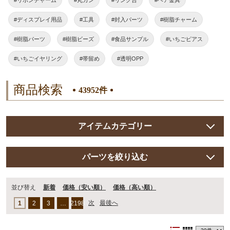
#ディスプレイ用品
#工具
#封入パーツ
#樹脂チャーム
#樹脂パーツ
#樹脂ビーズ
#食品サンプル
#いちごピアス
#いちごイヤリング
#帯留め
#透明OPP
商品検索
43952件
アイテムカテゴリー
パーツを絞り込む
並び替え
新着
価格（安い順）
価格（⾼い順）
次
最後へ
1
2
3
…
2198