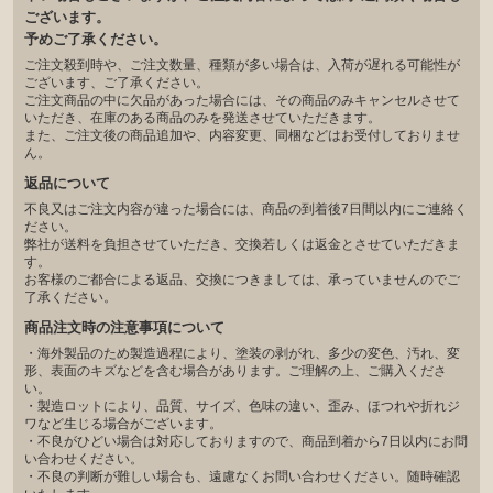
ございます。
予めご了承ください。
ご注文殺到時や、ご注文数量、種類が多い場合は、入荷が遅れる可能性が
ございます、ご了承ください。
ご注文商品の中に欠品があった場合には、その商品のみキャンセルさせて
いただき、在庫のある商品のみを発送させていただきます。
また、ご注文後の商品追加や、内容変更、同梱などはお受付しておりませ
ん。
返品について
不良又はご注文内容が違った場合には、商品の到着後7日間以内にご連絡く
ださい。
弊社が送料を負担させていただき、交換若しくは返金とさせていただきま
す。
お客様のご都合による返品、交換につきましては、承っていませんのでご
了承ください。
商品注文時の注意事項について
・海外製品のため製造過程により、塗装の剥がれ、多少の変色、汚れ、変
形、表面のキズなどを含む場合があります。ご理解の上、ご購入くださ
い。
・製造ロットにより、品質、サイズ、色味の違い、歪み、ほつれや折れジ
ワなど生じる場合がございます。
・不良がひどい場合は対応しておりますので、商品到着から7日以内にお問
い合わせください。
・不良の判断が難しい場合も、遠慮なくお問い合わせください。随時確認