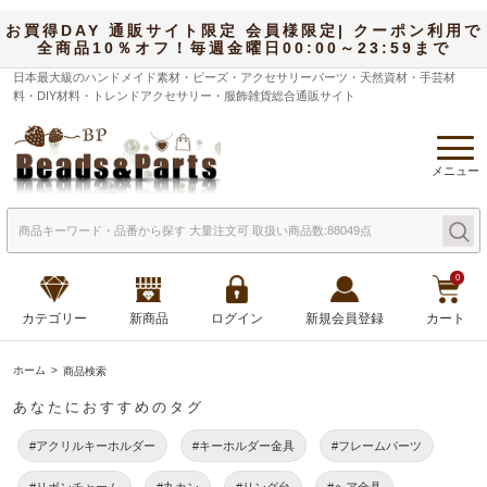
お買得DAY 通販サイト限定 会員様限定| クーポン利用で
全商品10％オフ！毎週金曜日00:00～23:59まで
日本最大級のハンドメイド素材・ビーズ・アクセサリーパーツ・天然資材・手芸材
料・DIY材料・トレンドアクセサリー・服飾雑貨総合通販サイト
メニュー
0
カテゴリー
新商品
ログイン
新規会員登録
カート
ホーム
商品検索
あなたにおすすめのタグ
#アクリルキーホルダー
#キーホルダー金具
#フレームパーツ
#リボンチャーム
#丸カン
#リング台
#ヘア金具