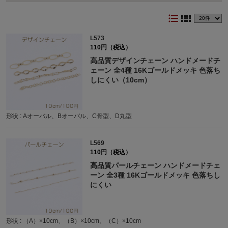
format_list_bulleted
view_comfy
L573
110円（税込）
高品質デザインチェーン ハンドメードチ
ェーン 全4種 16Kゴールドメッキ 色落ち
しにくい（10cm）
形状 : Aオーバル、Bオーバル、C骨型、D丸型
L569
110円（税込）
高品質パールチェーン ハンドメードチェ
ーン 全3種 16Kゴールドメッキ 色落ちし
にくい
形状 : （A）×10cm、（B）×10cm、（C）×10cm