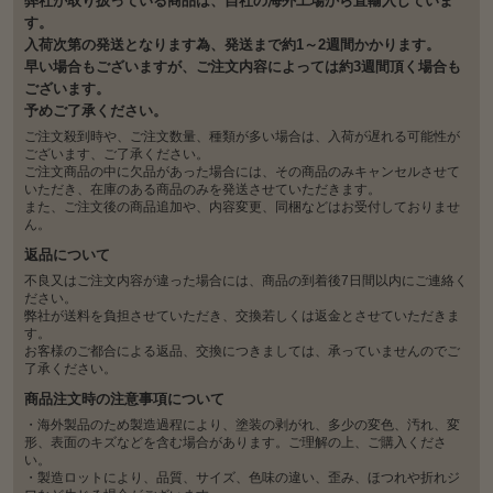
弊社が取り扱っている商品は、自社の海外工場から直輸入していま
す。
入荷次第の発送となります為、発送まで約1～2週間かかります。
早い場合もございますが、ご注文内容によっては約3週間頂く場合も
ございます。
予めご了承ください。
ご注文殺到時や、ご注文数量、種類が多い場合は、入荷が遅れる可能性が
ございます、ご了承ください。
ご注文商品の中に欠品があった場合には、その商品のみキャンセルさせて
いただき、在庫のある商品のみを発送させていただきます。
また、ご注文後の商品追加や、内容変更、同梱などはお受付しておりませ
ん。
返品について
不良又はご注文内容が違った場合には、商品の到着後7日間以内にご連絡く
ださい。
弊社が送料を負担させていただき、交換若しくは返金とさせていただきま
す。
お客様のご都合による返品、交換につきましては、承っていませんのでご
了承ください。
商品注文時の注意事項について
・海外製品のため製造過程により、塗装の剥がれ、多少の変色、汚れ、変
形、表面のキズなどを含む場合があります。ご理解の上、ご購入くださ
い。
・製造ロットにより、品質、サイズ、色味の違い、歪み、ほつれや折れジ