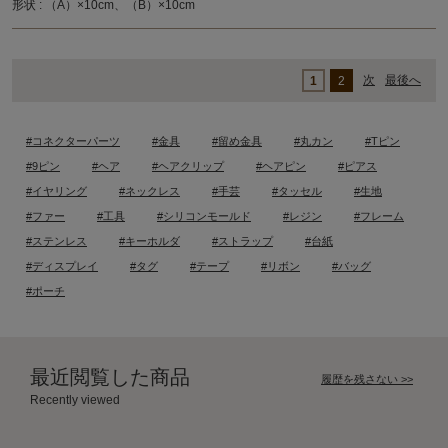
形状 : （A）×10cm、（B）×10cm
次
最後へ
1
2
#コネクターパーツ
#金具
#留め金具
#丸カン
#Tピン
#9ピン
#ヘア
#ヘアクリップ
#ヘアピン
#ピアス
#イヤリング
#ネックレス
#手芸
#タッセル
#生地
#ファー
#工具
#シリコンモールド
#レジン
#フレーム
#ステンレス
#キーホルダ
#ストラップ
#台紙
#ディスプレイ
#タグ
#テープ
#リボン
#バッグ
#ポーチ
最近閲覧した商品
履歴を残さない >>
Recently viewed