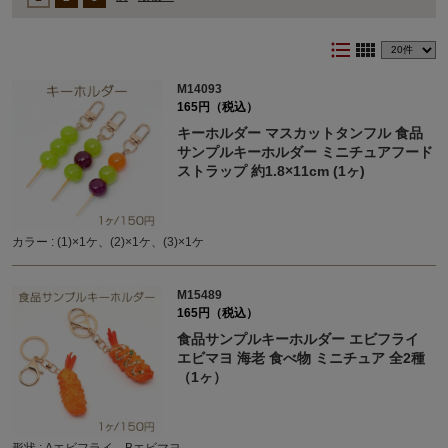
format_list_bulleted
view_comfy
M14093
165円（税込）
キーホルダー マスカットタンフル 食品
サンプルキーホルダー ミニチュアフード
ストラップ 約1.8×11cm (1ヶ)
カラー : (1)×1ケ、(2)×1ケ、(3)×1ケ
M15489
165円（税込）
食品サンプルキーホルダー エビフライ
エビマヨ 海老 食べ物 ミニチュア 全2種
（1ヶ）