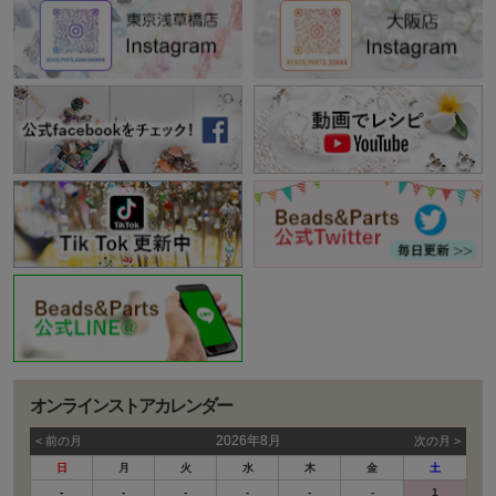
オンラインストアカレンダー
2026年8月
< 前の⽉
次の⽉ >
日
月
火
水
木
金
土
-
-
-
-
-
-
1