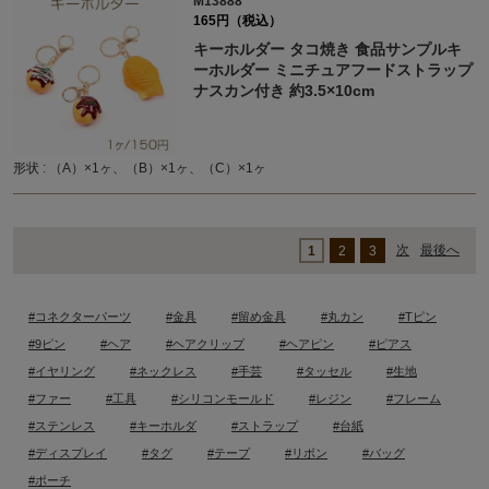
M13888
165円（税込）
キーホルダー タコ焼き 食品サンプルキ
ーホルダー ミニチュアフードストラップ
ナスカン付き 約3.5×10cm
形状 : （A）×1ヶ、（B）×1ヶ、（C）×1ヶ
次
最後へ
1
2
3
#コネクターパーツ
#金具
#留め金具
#丸カン
#Tピン
#9ピン
#ヘア
#ヘアクリップ
#ヘアピン
#ピアス
#イヤリング
#ネックレス
#手芸
#タッセル
#生地
#ファー
#工具
#シリコンモールド
#レジン
#フレーム
#ステンレス
#キーホルダ
#ストラップ
#台紙
#ディスプレイ
#タグ
#テープ
#リボン
#バッグ
#ポーチ