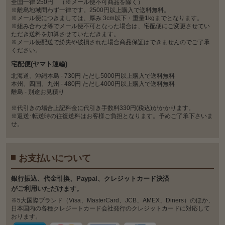
全国一律 250円 （※メール便不可商品を除く）
※離島地域問わず一律です。2500円以上購入で送料無料。
※メール便につきましては、厚み 3cm以下・重量1kgまでとなります。
※組み合わせ等でメール便不可となった場合は、宅配便にご変更させてい
ただき送料を加算させていただきます。
※メール便配送で紛失や破損された場合商品保証はできませんのでご了承
ください。
宅配便(ヤマト運輸)
北海道、沖縄本島 - 730円 ただし5000円以上購入で送料無料
本州、四国、九州 - 480円 ただし4000円以上購入で送料無料
離島 - 別途お見積り
※代引きの場合上記料金に代引き手数料330円(税込)がかかります。
※返送･転送時の往復送料はお客様ご負担となります。予めご了承下さいま
せ。
お支払いについて
銀⾏振込、代⾦引換、Paypal、クレジットカード決済
がご利⽤いただけます。
※5大国際ブランド（Visa、MasterCard、JCB、AMEX、Diners）のほか、
日本国内の各種クレジートカード会社発行のクレジットカードに対応して
おります。