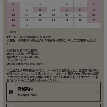
2
3
4
5
6
7
8
9
10
11
12
13
14
15
16
17
18
19
20
21
22
23
24
25
26
27
28
29
30
31
-
-
-
-
-
定休日
■土・日・祝日は休業日となります。
※夏期、冬期長期休暇及びその他臨時休業等はHP上でご案内いたしま
す。
■お問合せ窓口のご案内：
10:00～17:00（平日のみ）
電話番号：06-6718-6367
メールアドレス：
beads-parts@bp-craft.com
※ご注文は24時間受付中です。メールでのお問合せは、翌営業日以降の
対応となりますのでご了承ください。 また、お電話でのお問合せの対応
については時間を要する場合や繋がりにくい場合がありますので、でき
るだけメールにてお問い合わせください。
店舗案内
実店舗のご案内