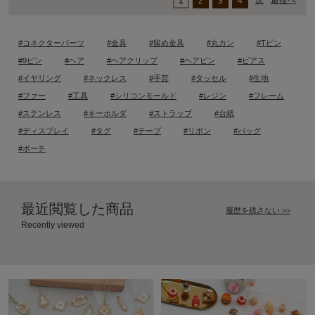
次
最後へ
1
2
3
4
#コネクターパーツ
#金具
#留め金具
#丸カン
#Tピン
#9ピン
#ヘア
#ヘアクリップ
#ヘアピン
#ピアス
#イヤリング
#ネックレス
#手芸
#タッセル
#生地
#ファー
#工具
#シリコンモールド
#レジン
#フレーム
#ステンレス
#キーホルダ
#ストラップ
#台紙
#ディスプレイ
#タグ
#テープ
#リボン
#バッグ
#ポーチ
最近閲覧した商品
履歴を残さない >>
Recently viewed