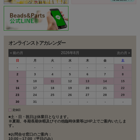
オンラインストアカレンダー
2026年8月
< 前の⽉
次の⽉ >
日
月
火
水
木
金
土
-
-
-
-
-
-
1
2
3
4
5
6
7
8
9
10
11
12
13
14
15
16
17
18
19
20
21
22
23
24
25
26
27
28
29
30
31
-
-
-
-
-
定休日
■土・日・祝日は休業日となります。
※夏期、冬期長期休暇及びその他臨時休業等はHP上でご案内いたしま
す。
■お問合せ窓口のご案内：
10:00～17:00（平日のみ）