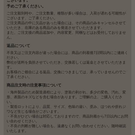
ございます。
予めご了承ください。
ご注文殺到時や、ご注文数量、種類が多い場合は、入荷が遅れる可能性が
ございます、ご了承ください。
ご注文商品の中に欠品があった場合には、その商品のみキャンセルさせて
いただき、在庫のある商品のみを発送させていただきます。
また、ご注文後の商品追加や、内容変更、同梱などはお受付しておりませ
ん。
返品について
不良又はご注文内容が違った場合には、商品の到着後7日間以内にご連絡く
ださい。
弊社が送料を負担させていただき、交換若しくは返金とさせていただきま
す。
お客様のご都合による返品、交換につきましては、承っていませんのでご
了承ください。
商品注文時の注意事項について
・海外製品のため製造過程により、塗装の剥がれ、多少の変色、汚れ、変
形、表面のキズなどを含む場合があります。ご理解の上、ご購入くださ
い。
・製造ロットにより、品質、サイズ、色味の違い、歪み、ほつれや折れジ
ワなど生じる場合がございます。
・不良がひどい場合は対応しておりますので、商品到着から7日以内にお問
い合わせください。
・不良の判断が難しい場合も、遠慮なくお問い合わせください。随時確認
いたします。