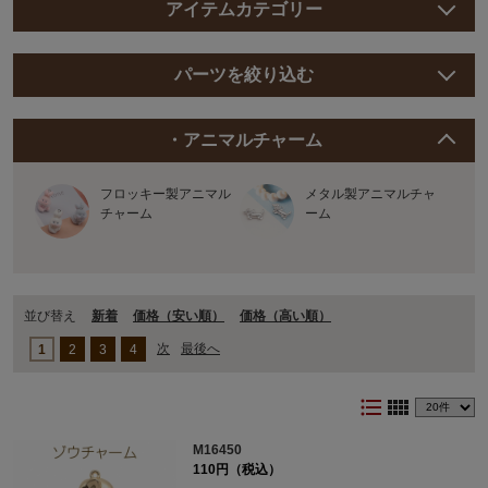
アイテムカテゴリー
パーツを絞り込む
・アニマルチャーム
フロッキー製アニマル
メタル製アニマルチャ
チャーム
ーム
並び替え
新着
価格（安い順）
価格（⾼い順）
次
最後へ
1
2
3
4
format_list_bulleted
view_comfy
M16450
110円（税込）