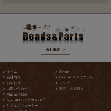
会社概要
ホーム
新商品
会社情報
Beads&Partsについて
お知らせ
レシピ
お問い合わせ
卸売・⼤量購⼊
商品紹介動画
法人向けバッグカタログ
リクエストコーナー