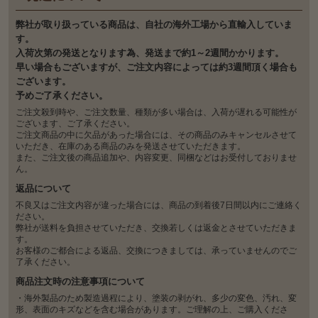
弊社が取り扱っている商品は、自社の海外工場から直輸入していま
す。
入荷次第の発送となります為、発送まで約1～2週間かかります。
早い場合もございますが、ご注文内容によっては約3週間頂く場合も
ございます。
予めご了承ください。
ご注文殺到時や、ご注文数量、種類が多い場合は、入荷が遅れる可能性が
ございます、ご了承ください。
ご注文商品の中に欠品があった場合には、その商品のみキャンセルさせて
いただき、在庫のある商品のみを発送させていただきます。
また、ご注文後の商品追加や、内容変更、同梱などはお受付しておりませ
ん。
返品について
不良又はご注文内容が違った場合には、商品の到着後7日間以内にご連絡く
ださい。
弊社が送料を負担させていただき、交換若しくは返金とさせていただきま
す。
お客様のご都合による返品、交換につきましては、承っていませんのでご
了承ください。
商品注文時の注意事項について
・海外製品のため製造過程により、塗装の剥がれ、多少の変色、汚れ、変
形、表面のキズなどを含む場合があります。ご理解の上、ご購入くださ