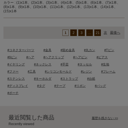
カラー : (1)x1本、(2)x1本、(3)x1本、(4)x1本、(5)x1本、(6)x1本、(7)x1本、
(8)x1本、(9)x1本、(10)x1本、(11)x1本、(12)x1本、(13)x1本、(14)x1本、
(15)x1本
次
最後へ
1
2
3
…
21
#コネクターパーツ
#金具
#留め金具
#丸カン
#Tピン
#9ピン
#ヘア
#ヘアクリップ
#ヘアピン
#ピアス
#イヤリング
#ネックレス
#手芸
#タッセル
#生地
#ファー
#工具
#シリコンモールド
#レジン
#フレーム
#ステンレス
#キーホルダ
#ストラップ
#台紙
#ディスプレイ
#タグ
#テープ
#リボン
#バッグ
#ポーチ
最近閲覧した商品
履歴を残さない >>
Recently viewed