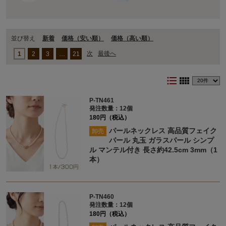
並び替え
新着
価格（安い順）
価格（⾼い順）
次
最後へ
1
2
3
…
21
format_list_bulleted
view_comfy
P-TN461
発注数量：12個
180円（税込）
パールネックレス 高品質フェイク
卸売
パール 丸玉 ガラスパール シンプ
ル マンテル付き 長さ約42.5cm 3mm（1
本）
P-TN460
発注数量：12個
180円（税込）