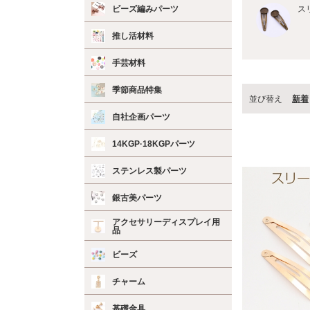
ビーズ編みパーツ
ス
推し活材料
手芸材料
季節商品特集
並び替え
新着
自社企画パーツ
14KGP·18KGPパーツ
ステンレス製パーツ
銀古美パーツ
アクセサリーディスプレイ用
品
ビーズ
チャーム
基礎金具