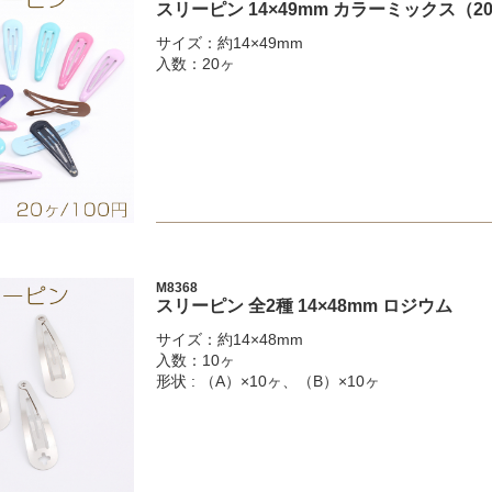
スリーピン 14×49mm カラーミックス（2
サイズ：約14×49mm
入数：20ヶ
M8368
スリーピン 全2種 14×48mm ロジウム
サイズ：約14×48mm
入数：10ヶ
形状 : （A）×10ヶ、（B）×10ヶ