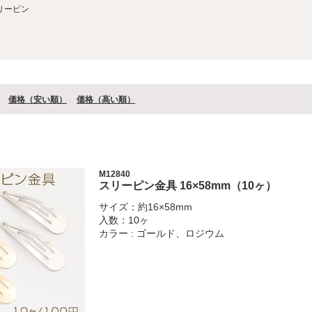
リーピン
価格（安い順）
価格（⾼い順）
M12840
スリーピン金具 16×58mm（10ヶ）
サイズ：約16×58mm
入数：10ヶ
カラー : ゴールド、ロジウム