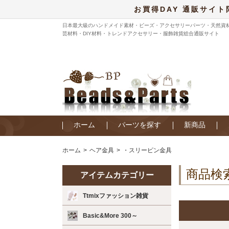
お買得DAY 通販サイト
日本最大級のハンドメイド素材・ビーズ・アクセサリーパーツ・天然資
芸材料・DIY材料・トレンドアクセサリー・服飾雑貨総合通販サイト
ホーム
パーツを探す
新商品
ホーム
ヘア金具
・スリーピン金具
商品検
アイテムカテゴリー
Ttmixファッション雑貨
Basic&More 300～