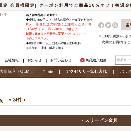
限定 会員様限定| クーポン利用で全商品10％オフ！毎週金曜日
材・手
新入荷商品毎日更新中！
◆税別2,500円以上ご購入の場合
メール便
送料無料
!
!
!
メール便配送の制限にご注意ください
!
!
!
（A4サイズ、厚み3cm、1kgまで）
制限を超えると宅配便に変更
となりますので
※100円(税別)=1
予めご了承下さい。
次回のお買物時に
◆税別4,000円以上ご購入の場合送料無料
※北海道・沖縄・離島を除く
会社情報
お知らせ
お問い合わせ
商品紹介動画
大量購入・OEM
アクセサリー卸仕入れ
バッ
Ttmix
索
24件
・スリーピン金具