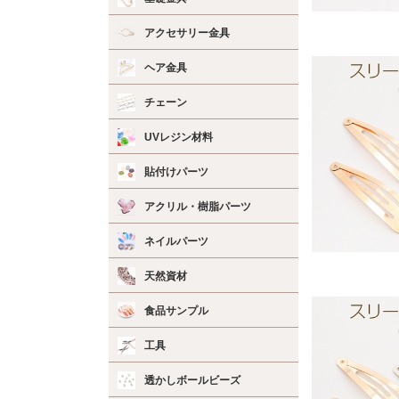
アクセサリー金具
ヘア金具
チェーン
UVレジン材料
貼付けパーツ
アクリル・樹脂パーツ
ネイルパーツ
天然資材
食品サンプル
工具
透かしボールビーズ