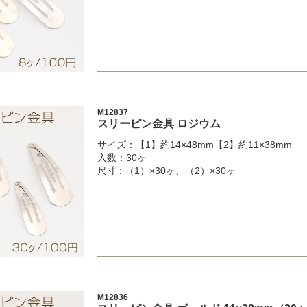
M12837
スリーピン金具 ロジウム
サイズ：【1】約14×48mm【2】約11×38mm
入数：30ヶ
尺寸 : （1）×30ヶ、（2）×30ヶ
M12836