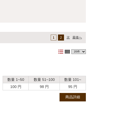
次
最後へ
1
2
format_list_bulleted
view_comfy
数量 1~50
数量 51~100
数量 101~
100 円
98 円
95 円
商品詳細