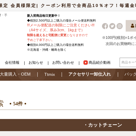
限定 会員様限定| クーポン利用で全商品10％オフ！毎週金曜日
材・手
新入荷商品毎日更新中！
◆税別2,500円以上ご購入の場合
メール便
送料無料
!
!
!
メール便配送の制限にご注意ください
!
!
!
（A4サイズ、厚み3cm、1kgまで）
制限を超えると宅配便に変更
となりますので
※100円(税別)=1
予めご了承下さい。
次回のお買物時に
◆税別4,000円以上ご購入の場合送料無料
※北海道・沖縄・離島を除く
会社情報
お知らせ
お問い合わせ
商品紹介動画
大量購入・OEM
アクセサリー卸仕入れ
バッ
Ttmix
索
54件
・カットチェーン