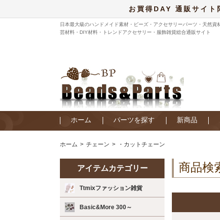
お買得DAY 通販サイト
日本最大級のハンドメイド素材・ビーズ・アクセサリーパーツ・天然資
芸材料・DIY材料・トレンドアクセサリー・服飾雑貨総合通販サイト
ホーム
パーツを探す
新商品
ホーム
チェーン
・カットチェーン
商品検
アイテムカテゴリー
Ttmixファッション雑貨
Basic&More 300～