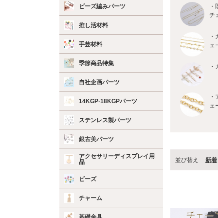
ビーズ編みパーツ
・
チ
推し活材料
・
手芸材料
ェ
季節商品特集
・
自社企画パーツ
・
14KGP·18KGPパーツ
ェ
ステンレス製パーツ
銀古美パーツ
アクセサリーディスプレイ用
並び替え
新着
品
ビーズ
チャーム
基礎金具