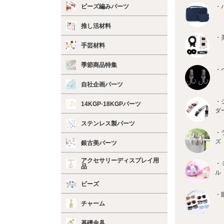
ビーズ編みパーツ
・
推し活材料
・
手芸材料
季節商品特集
・
自社企画パーツ
・
14KGP·18KGPパーツ
ダ
ステンレス製パーツ
・
ズ
銀古美パーツ
アクセサリーディスプレイ用
・
品
ル
ビーズ
・
チャーム
基礎金具