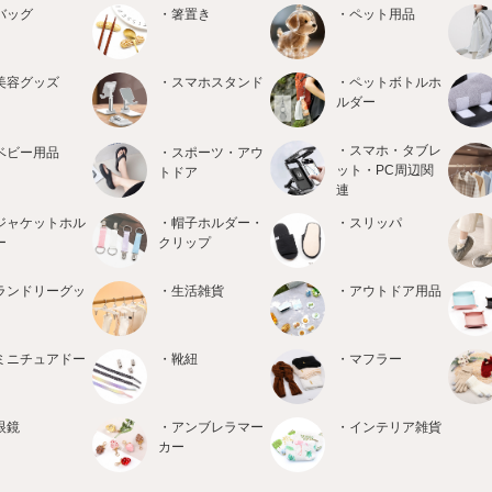
バッグ
・箸置き
・ペット用品
美容グッズ
・スマホスタンド
・ペットボトルホ
ルダー
・スマホ・タブレ
ベビー用品
・スポーツ・アウ
ット・PC周辺関
トドア
連
ジャケットホル
・帽子ホルダー・
・スリッパ
ー
クリップ
ランドリーグッ
・生活雑貨
・アウトドア用品
ミニチュアドー
・靴紐
・マフラー
眼鏡
・アンブレラマー
・インテリア雑貨
カー