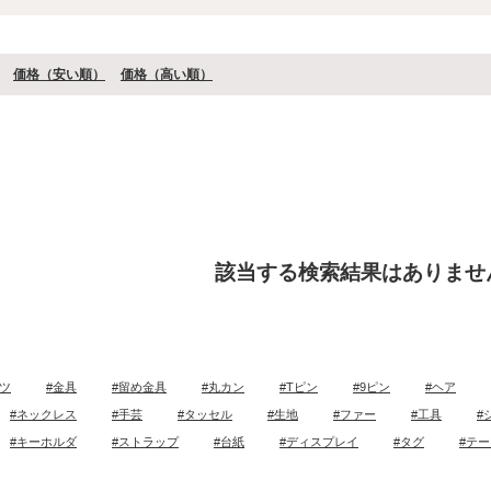
価格（安い順）
価格（⾼い順）
該当する検索結果はありませ
ツ
#金具
#留め金具
#丸カン
#Tピン
#9ピン
#ヘア
#ネックレス
#手芸
#タッセル
#生地
#ファー
#工具
#
#キーホルダ
#ストラップ
#台紙
#ディスプレイ
#タグ
#テ