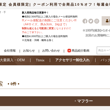
限定 会員様限定| クーポン利用で全商品10％オフ！毎週金曜日
材・手
新入荷商品毎日更新中！
◆税別2,500円以上ご購入の場合
メール便
送料無料
!
!
!
メール便配送の制限にご注意ください
!
!
!
（A4サイズ、厚み3cm、1kgまで）
制限を超えると宅配便に変更
となりますので
※100円(税別)=1
予めご了承下さい。
次回のお買物時に
◆税別4,000円以上ご購入の場合送料無料
※北海道・沖縄・離島を除く
会社情報
お知らせ
お問い合わせ
商品紹介動画
大量購入・OEM
アクセサリー卸仕入れ
バッ
Ttmix
索
0件
・マフラー