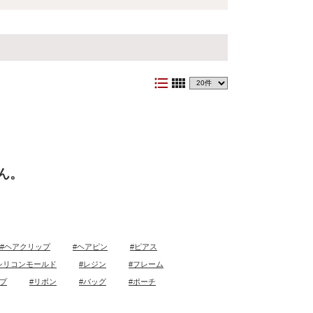
format_list_bulleted
view_comfy
ん。
#ヘアクリップ
#ヘアピン
#ピアス
シリコンモールド
#レジン
#フレーム
ープ
#リボン
#バッグ
#ポーチ