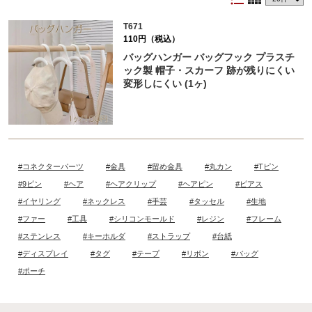
T671
110円（税込）
バッグハンガー バッグフック プラスチ
ック製 帽子・スカーフ 跡が残りにくい
変形しにくい (1ヶ)
#コネクターパーツ
#金具
#留め金具
#丸カン
#Tピン
#9ピン
#ヘア
#ヘアクリップ
#ヘアピン
#ピアス
#イヤリング
#ネックレス
#手芸
#タッセル
#生地
#ファー
#工具
#シリコンモールド
#レジン
#フレーム
#ステンレス
#キーホルダ
#ストラップ
#台紙
#ディスプレイ
#タグ
#テープ
#リボン
#バッグ
#ポーチ