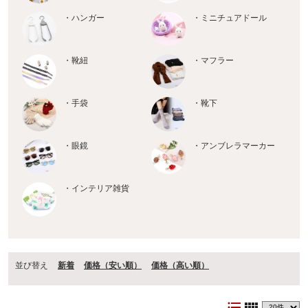
・ハンガー
・ミニチュアドール
・靴紐
・マフラー
・手袋
・靴下
・眼鏡
・アンブレラマーカー
・インテリア雑貨
並び替え
新着
価格（安い順）
価格（⾼い順）
format_list_bulleted
view_comfy