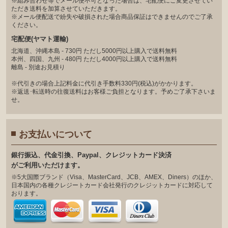
※組み合わせ等でメール便不可となった場合は、宅配便にご変更させてい
ただき送料を加算させていただきます。
※メール便配送で紛失や破損された場合商品保証はできませんのでご了承
ください。
宅配便(ヤマト運輸)
北海道、沖縄本島 - 730円 ただし5000円以上購入で送料無料
本州、四国、九州 - 480円 ただし4000円以上購入で送料無料
離島 - 別途お見積り
※代引きの場合上記料金に代引き手数料330円(税込)がかかります。
※返送･転送時の往復送料はお客様ご負担となります。予めご了承下さいま
せ。
お支払いについて
銀⾏振込、代⾦引換、Paypal、クレジットカード決済
がご利⽤いただけます。
※5大国際ブランド（Visa、MasterCard、JCB、AMEX、Diners）のほか、
日本国内の各種クレジートカード会社発行のクレジットカードに対応して
おります。