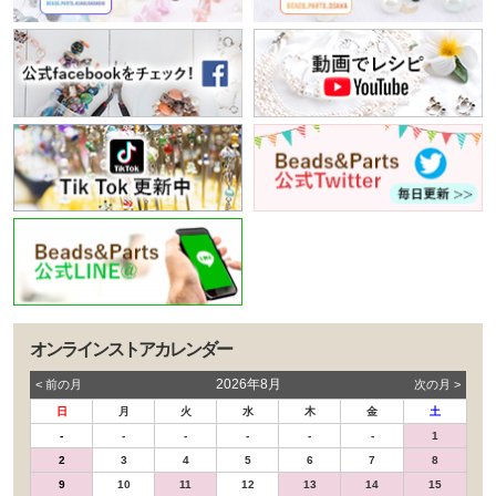
オンラインストアカレンダー
2026年8月
< 前の⽉
次の⽉ >
日
月
火
水
木
金
土
-
-
-
-
-
-
1
2
3
4
5
6
7
8
9
10
11
12
13
14
15