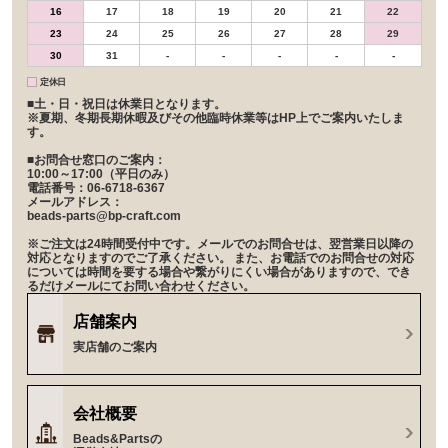
16
17
18
19
20
21
22
23
24
25
26
27
28
29
30
31
-
-
-
-
-
定休日
■土・日・祝日は休業日となります。
※夏期、冬期長期休暇及びその他臨時休業等はHP上でご案内いたしま
す。
■お問合せ窓口のご案内：
10:00～17:00（平日のみ）
電話番号：06-6718-6367
メールアドレス：
beads-parts@bp-craft.com
※ご注文は24時間受付中です。メールでのお問合せは、翌営業日以降の
対応となりますのでご了承ください。 また、お電話でのお問合せの対応
については時間を要する場合や繋がりにくい場合がありますので、でき
るだけメールにてお問い合わせください。
店舗案内
実店舗のご案内
会社概要
Beads&Partsの