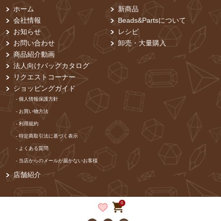
ホーム
新商品
会社情報
Beads&Partsについて
お知らせ
レシピ
お問い合わせ
卸売・⼤量購⼊
商品紹介動画
法人向けバッグカタログ
リクエストコーナー
ショッピングガイド
- 個⼈情報保護⽅針
- お買い物⽅法
- 利⽤規約
- 特定商取引法に基づく表⽰
- よくある質問
- 当店からのメールが届かないお客様
店舗紹介
0