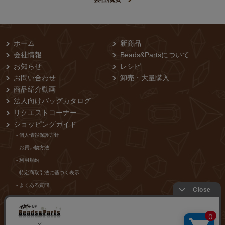
ホーム
新商品
会社情報
Beads&Partsについて
お知らせ
レシピ
お問い合わせ
卸売・⼤量購⼊
商品紹介動画
法人向けバッグカタログ
リクエストコーナー
ショッピングガイド
- 個⼈情報保護⽅針
- お買い物⽅法
- 利⽤規約
- 特定商取引法に基づく表⽰
- よくある質問
- 当店からのメールが届かないお客様
店舗紹介