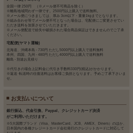
全国一律 250円 （※メール便不可商品を除く）
※離島地域問わず一律です。2500円以上購入で送料無料。
※メール便につきましては、厚み 3cm以下・重量1kgまでとなります。
※組み合わせ等でメール便不可となった場合は、宅配便にご変更させてい
ただき送料を加算させていただきます。
※メール便配送で紛失や破損された場合商品保証はできませんのでご了承
ください。
宅配便(ヤマト運輸)
北海道、沖縄本島 - 730円 ただし5000円以上購入で送料無料
本州、四国、九州 - 480円 ただし4000円以上購入で送料無料
離島 - 別途お見積り
※代引きの場合上記料金に代引き手数料330円(税込)がかかります。
※返送･転送時の往復送料はお客様ご負担となります。予めご了承下さいま
せ。
お支払いについて
銀⾏振込、代⾦引換、Paypal、クレジットカード決済
がご利⽤いただけます。
※5大国際ブランド（Visa、MasterCard、JCB、AMEX、Diners）のほか、
日本国内の各種クレジートカード会社発行のクレジットカードに対応して