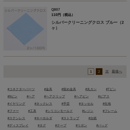
Q807
110円（税込）
シルバークリーニングクロス ブルー（2
ヶ）
次
最後へ
1
2
#コネクターパーツ
#金具
#留め金具
#丸カン
#Tピン
#9ピン
#ヘア
#ヘアクリップ
#ヘアピン
#ピアス
#イヤリング
#ネックレス
#手芸
#タッセル
#生地
#ファー
#工具
#シリコンモールド
#レジン
#フレーム
#ステンレス
#キーホルダ
#ストラップ
#台紙
#ディスプレイ
#タグ
#テープ
#リボン
#バッグ