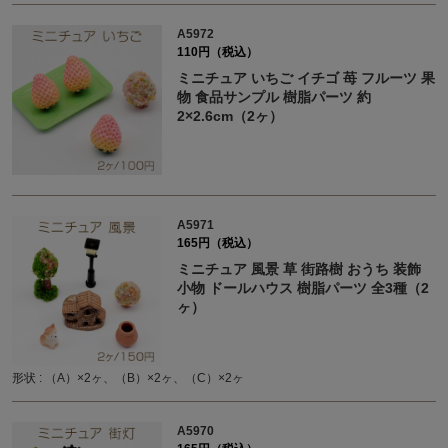
A5972
110円（税込）
ミニチュア いちご イチゴ 苺 フルーツ 果
物 食品サンプル 樹脂パーツ 約
2×2.6cm（2ヶ）
A5971
165円（税込）
ミニチュア 風景 草 街路樹 おうち 装飾
小物 ドールハウス 樹脂パーツ 全3種（2
ヶ）
形状 : （A）×2ヶ、（B）×2ヶ、（C）×2ヶ
A5970