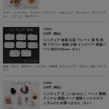
カラー : 1パープル、2ブルー、3ブラウン、4オレンジ、5イエロー、6アクアブ
ルー、7ピンク、8ホワイト
A5961
110円（税込）
ミニチュア 食器 お皿 プレート 猫 兎 肉
球 フラワー 装飾 小物 インテリア 樹脂パ
ーツ 約23×30mm（6ヶ）
形状 : Aネコ、B仔ネコ、Cウサギ、D肉球、Eテディベア、Fホネ、G星、Hフラ
ワー
A5960
110円（税込）
ミニチュア 犬 こいぬ わんこ ペット 動物
アニマル 樹脂パーツ 種類ミックス※ラ
ンダムのため選べません（4ヶ）