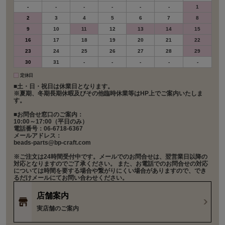
-
-
-
-
-
-
1
2
3
4
5
6
7
8
9
10
11
12
13
14
15
16
17
18
19
20
21
22
23
24
25
26
27
28
29
30
31
-
-
-
-
-
定休日
■土・日・祝日は休業日となります。
※夏期、冬期長期休暇及びその他臨時休業等はHP上でご案内いたしま
す。
■お問合せ窓口のご案内：
10:00～17:00（平日のみ）
電話番号：06-6718-6367
メールアドレス：
beads-parts@bp-craft.com
※ご注文は24時間受付中です。メールでのお問合せは、翌営業日以降の
対応となりますのでご了承ください。 また、お電話でのお問合せの対応
については時間を要する場合や繋がりにくい場合がありますので、でき
るだけメールにてお問い合わせください。
店舗案内
実店舗のご案内