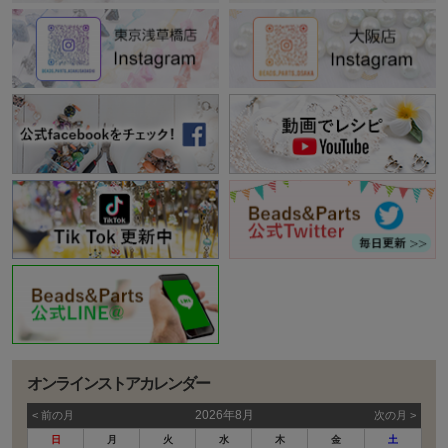
オンラインストアカレンダー
2026年8月
< 前の⽉
次の⽉ >
日
月
火
水
木
金
土