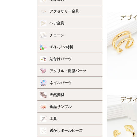
アクセサリー金具
ヘア金具
チェーン
UVレジン材料
貼付けパーツ
アクリル・樹脂パーツ
ネイルパーツ
天然資材
食品サンプル
工具
透かしボールビーズ