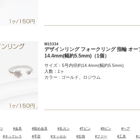
M15334
デザインリング フォークリング 指輪 オー
14.4mm(幅約5.5mm)（1個）
サイズ：5号内径約14.4mm(幅約5.5mm)
入数：1ヶ
カラー : ゴールド、ロジウム
ツ
#金具
#留め金具
#丸カン
#Tピン
#9ピン
#ヘア
#ネックレス
#手芸
#タッセル
#生地
#ファー
#工具
#