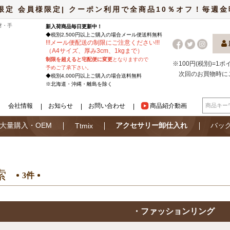
限定 会員様限定| クーポン利用で全商品10％オフ！毎週金曜日
材・手
新入荷商品毎日更新中！
◆税別2,500円以上ご購入の場合
メール便
送料無料
!
!
!
メール便配送の制限にご注意ください
!
!
!
（A4サイズ、厚み3cm、1kgまで）
制限を超えると宅配便に変更
となりますので
※100円(税別)=1
予めご了承下さい。
次回のお買物時に
◆税別4,000円以上ご購入の場合送料無料
※北海道・沖縄・離島を除く
会社情報
お知らせ
お問い合わせ
商品紹介動画
大量購入・OEM
アクセサリー卸仕入れ
バッ
Ttmix
索
3件
・ファッションリング