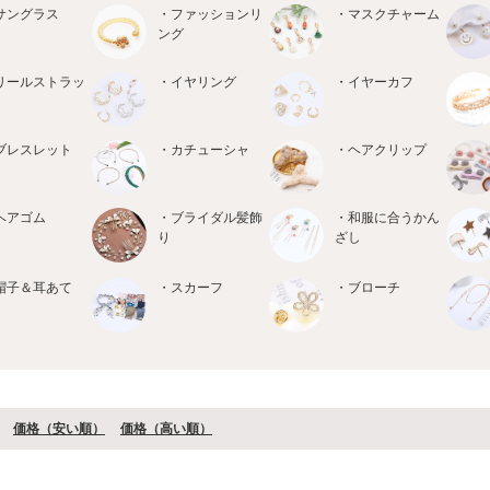
サングラス
・ファッションリ
・マスクチャーム
ング
リールストラッ
・イヤリング
・イヤーカフ
ブレスレット
・カチューシャ
・ヘアクリップ
ヘアゴム
・ブライダル髪飾
・和服に合うかん
り
ざし
帽子＆耳あて
・スカーフ
・ブローチ
価格（安い順）
価格（⾼い順）