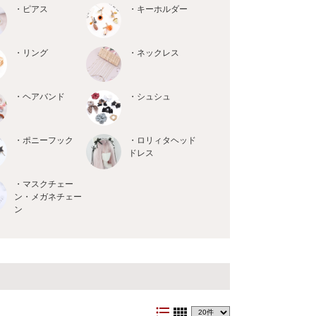
・ピアス
・キーホルダー
・リング
・ネックレス
・ヘアバンド
・シュシュ
・ポニーフック
・ロリィタヘッド
ドレス
・マスクチェー
ン・メガネチェー
ン
format_list_bulleted
view_comfy