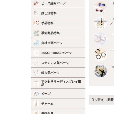
ビーズ編みパーツ
・
推し活材料
・
手芸材料
プ
季節商品特集
・
自社企画パーツ
・
14KGP·18KGPパーツ
ステンレス製パーツ
・
銀古美パーツ
アクセサリーディスプレイ用
品
ビーズ
並び替え
新着
チャーム
基礎金具