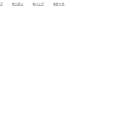
ープ
#リボン
#バッグ
#ポーチ