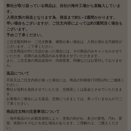
弊社が取り扱っている商品は、自社の海外工場から直輸入していま
す。
入荷次第の発送となります為、発送まで約1～2週間かかります。
早い場合もございますが、ご注文内容によっては約3週間頂く場合も
ございます。
予めご了承ください。
ご注文殺到時や、ご注文数量、種類が多い場合は、入荷が遅れる可能性が
ございます、ご了承ください。
ご注文商品の中に欠品があった場合には、その商品のみキャンセルさせて
いただき、在庫のある商品のみを発送させていただきます。
また、ご注文後の商品追加や、内容変更、同梱などはお受付しておりませ
ん。
返品について
不良又はご注文内容が違った場合には、商品の到着後7日間以内にご連絡く
ださい。
弊社が送料を負担させていただき、交換若しくは返金とさせていただきま
す。
お客様のご都合による返品、交換につきましては、承っていませんのでご
了承ください。
商品注文時の注意事項について
・海外製品のため製造過程により、塗装の剥がれ、多少の変色、汚れ、変
形、表面のキズなどを含む場合があります。ご理解の上、ご購入くださ
い。