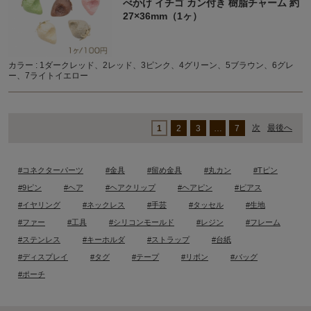
べかけ イチゴ カン付き 樹脂チャーム 約
27×36mm（1ヶ）
カラー : 1ダークレッド、2レッド、3ピンク、4グリーン、5ブラウン、6グレ
ー、7ライトイエロー
次
最後へ
1
2
3
…
7
#コネクターパーツ
#金具
#留め金具
#丸カン
#Tピン
#9ピン
#ヘア
#ヘアクリップ
#ヘアピン
#ピアス
#イヤリング
#ネックレス
#手芸
#タッセル
#生地
#ファー
#工具
#シリコンモールド
#レジン
#フレーム
#ステンレス
#キーホルダ
#ストラップ
#台紙
#ディスプレイ
#タグ
#テープ
#リボン
#バッグ
#ポーチ