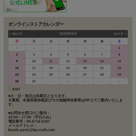
オンラインストアカレンダー
2026年8月
< 前の⽉
次の⽉ >
日
月
火
水
木
金
土
-
-
-
-
-
-
1
2
3
4
5
6
7
8
9
10
11
12
13
14
15
16
17
18
19
20
21
22
23
24
25
26
27
28
29
30
31
-
-
-
-
-
定休日
■土・日・祝日は休業日となります。
※夏期、冬期長期休暇及びその他臨時休業等はHP上でご案内いたしま
す。
■お問合せ窓口のご案内：
10:00～17:00（平日のみ）
電話番号：06-6718-6367
メールアドレス：
beads-parts@bp-craft.com