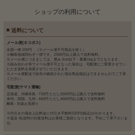
ショップの利⽤について
送料について
メール便(ネコポス)
全国一律 250円 （※メール便不可商品を除く）
※離島地域問わず一律です。2500円以上購入で送料無料。
※メール便につきましては、厚み 3cm以下・重量1kgまでとなります。
※組み合わせ等でメール便不可となった場合は、宅配便にご変更させてい
ただき送料を加算させていただきます。
※メール便配送で紛失や破損された場合商品保証はできませんのでご了承
ください。
宅配便(ヤマト運輸)
北海道、沖縄本島 - 730円 ただし5000円以上購入で送料無料
本州、四国、九州 - 480円 ただし4000円以上購入で送料無料
離島 - 別途お見積り
※代引きの場合上記料金に代引き手数料330円(税込)がかかります。
※返送･転送時の往復送料はお客様ご負担となります。予めご了承下さいま
せ。