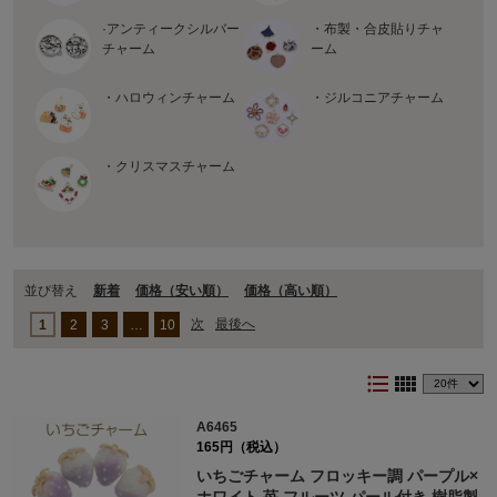
·アンティークシルバー
・布製・合皮貼りチャ
チャーム
ーム
・ハロウィンチャーム
・ジルコニアチャーム
・クリスマスチャーム
並び替え
新着
価格（安い順）
価格（⾼い順）
次
最後へ
1
2
3
…
10
format_list_bulleted
view_comfy
A6465
165円（税込）
いちごチャーム フロッキー調 パープル×