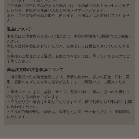
ございます、ご了承ください。
ご注文商品の中に欠品があった場合には、その商品のみキャンセルさせて
いただき、在庫のある商品のみを発送させていただきます。
また、ご注文後の商品追加や、内容変更、同梱などはお受付しておりませ
ん。
返品について
不良又はご注文内容が違った場合には、商品の到着後7日間以内にご連絡く
ださい。
弊社が送料を負担させていただき、交換若しくは返金とさせていただきま
す。
お客様のご都合による返品、交換につきましては、承っていませんのでご
了承ください。
商品注文時の注意事項について
・海外製品のため製造過程により、塗装の剥がれ、多少の変色、汚れ、変
形、表面のキズなどを含む場合があります。ご理解の上、ご購入くださ
い。
・製造ロットにより、品質、サイズ、色味の違い、歪み、ほつれや折れジ
ワなど生じる場合がございます。
・不良がひどい場合は対応しておりますので、商品到着から7日以内にお問
い合わせください。
・不良の判断が難しい場合も、遠慮なくお問い合わせください。随時確認
いたします。