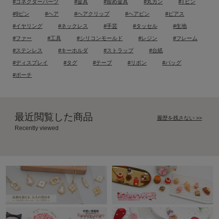
#コネクターパーツ
#金具
#留め金具
#丸カン
#Tピン
#9ピン
#ヘア
#ヘアクリップ
#ヘアピン
#ピアス
#イヤリング
#ネックレス
#手芸
#タッセル
#生地
#ファー
#工具
#シリコンモールド
#レジン
#フレーム
#ステンレス
#キーホルダ
#ストラップ
#台紙
#ディスプレイ
#タグ
#テープ
#リボン
#バッグ
#ポーチ
最近閲覧した商品
履歴を残さない >>
Recently viewed