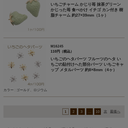
いちごチャーム かじり苺 抹茶グリーン
かじった苺 食べかけ イチゴ カン付き 樹
脂チャーム 約27×39mm（1ヶ）
M16245
110円（税込）
いちごのヘタパーツ フルーツのヘタ い
ちごの貼付けへた部分パーツ いちごキャ
ップ メタルパーツ 約8×8mm（4ヶ）
カラー : ゴールド、ロジウム
次
最後へ
1
2
3
…
10