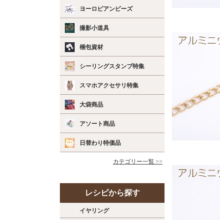
ヨーロピアンビーズ
撮影小道具
梱包資材
シーリングスタンプ特集
スマホアクセサリ特集
大袋商品
アソート商品
日替わり特価品
カテゴリー一覧 >>
レシピから探す
イヤリング