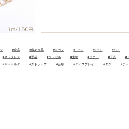
ツ
#金具
#留め金具
#丸カン
#Tピン
#9ピン
#ヘア
#ネックレス
#手芸
#タッセル
#生地
#ファー
#工具
#
#キーホルダ
#ストラップ
#台紙
#ディスプレイ
#タグ
#テ