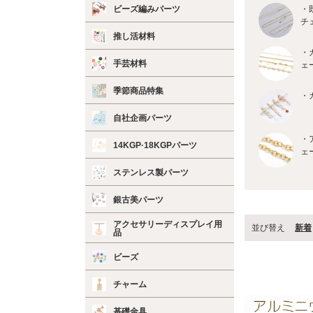
ビーズ編みパーツ
・
チ
推し活材料
・
手芸材料
ェ
季節商品特集
・
自社企画パーツ
・
14KGP·18KGPパーツ
ェ
ステンレス製パーツ
銀古美パーツ
アクセサリーディスプレイ用
並び替え
新着
品
ビーズ
チャーム
基礎金具