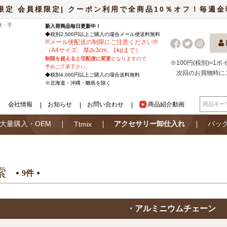
限定 会員様限定| クーポン利用で全商品10％オフ！毎週金曜日
材・手
新入荷商品毎日更新中！
◆税別2,500円以上ご購入の場合
メール便
送料無料
!
!
!
メール便配送の制限にご注意ください
!
!
!
（A4サイズ、厚み3cm、1kgまで）
制限を超えると宅配便に変更
となりますので
※100円(税別)=1
予めご了承下さい。
次回のお買物時に
◆税別4,000円以上ご購入の場合送料無料
※北海道・沖縄・離島を除く
会社情報
お知らせ
お問い合わせ
商品紹介動画
大量購入・OEM
アクセサリー卸仕入れ
バッ
Ttmix
索
9件
・アルミニウムチェーン