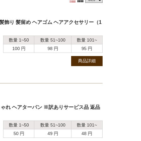
format_list_bulleted
view_comfy
 髪飾り 髪留め ヘアゴム ヘアアクセサリー（1
数量 1~50
数量 51~100
数量 101~
100 円
98 円
95 円
商品詳細
しゃれ ヘアターバン ※訳ありサービス品 返品
数量 1~50
数量 51~100
数量 101~
50 円
49 円
48 円