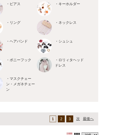
・ピアス
・キーホルダー
・リング
・ネックレス
・ヘアバンド
・シュシュ
・ポニーフック
・ロリィタヘッド
ドレス
・マスクチェー
ン・メガネチェー
ン
次
最後へ
1
2
3