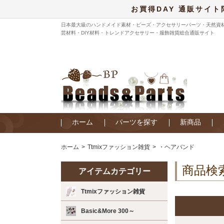
お買得DAY 通販サイト
日本最大級のハンドメイド素材・ビーズ・アクセサリーパーツ・天然資
芸材料・DIY材料・トレンドアクセサリー・服飾雑貨総合通販サイト
ホーム
パーツを探す
新商品
ホーム
Ttmixファッション雑貨
・ヘアバンド
商品検
アイテムカテゴリー
Ttmixファッション雑貨
Basic&More 300～