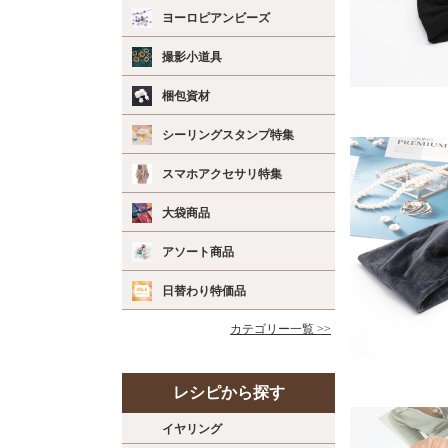
ヨーロピアンビーズ
撮影小道具
梱包資材
シーリングスタンプ特集
スマホアクセサリ特集
大袋商品
アソート商品
日替わり特価品
カテゴリー一覧 >>
レシピから探す
イヤリング