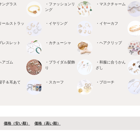
サングラス
・ファッションリ
・マスクチャーム
ング
リールストラッ
・イヤリング
・イヤーカフ
ブレスレット
・カチューシャ
・ヘアクリップ
ヘアゴム
・ブライダル髪飾
・和服に合うかん
り
ざし
帽子＆耳あて
・スカーフ
・ブローチ
価格（安い順）
価格（⾼い順）