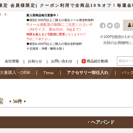
限定 会員様限定| クーポン利用で全商品10％オフ！毎週金曜日
材・手
新入荷商品毎日更新中！
◆税別2,500円以上ご購入の場合
メール便
送料無料
!
!
!
メール便配送の制限にご注意ください
!
!
!
（A4サイズ、厚み3cm、1kgまで）
制限を超えると宅配便に変更
となりますので
※100円(税別)=1
予めご了承下さい。
次回のお買物時に
◆税別4,000円以上ご購入の場合送料無料
※北海道・沖縄・離島を除く
会社情報
お知らせ
お問い合わせ
商品紹介動画
大量購入・OEM
アクセサリー卸仕入れ
バッ
Ttmix
索
56件
・ヘアバンド