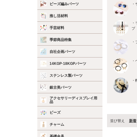
ビーズ編みパーツ
・
推し活材料
・
手芸材料
プ
季節商品特集
・
自社企画パーツ
・
14KGP·18KGPパーツ
ステンレス製パーツ
・
銀古美パーツ
アクセサリーディスプレイ用
品
ビーズ
並び替え
新着
チャーム
基礎金具