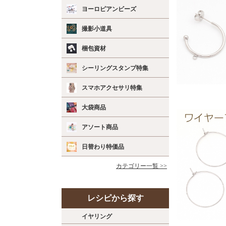
ヨーロピアンビーズ
撮影小道具
梱包資材
シーリングスタンプ特集
スマホアクセサリ特集
大袋商品
アソート商品
日替わり特価品
カテゴリー一覧 >>
レシピから探す
イヤリング