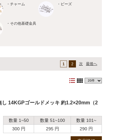
・チャーム
・ビーズ
・その他基礎金具
次
最後へ
1
2
format_list_bulleted
view_comfy
 14KGPゴールドメッキ 約1.2×20mm（2
数量 1~50
数量 51~100
数量 101~
300 円
295 円
290 円