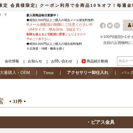
限定 会員様限定| クーポン利用で全商品10％オフ！毎週金曜日
材・手
新入荷商品毎日更新中！
◆税別2,500円以上ご購入の場合
メール便
送料無料
!
!
!
メール便配送の制限にご注意ください
!
!
!
（A4サイズ、厚み3cm、1kgまで）
制限を超えると宅配便に変更
となりますので
※100円(税別)=1
予めご了承下さい。
次回のお買物時に
◆税別4,000円以上ご購入の場合送料無料
※北海道・沖縄・離島を除く
会社情報
お知らせ
お問い合わせ
商品紹介動画
大量購入・OEM
アクセサリー卸仕入れ
バッ
Ttmix
索
31件
・ピアス金具