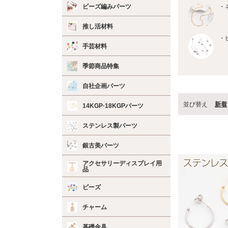
ビーズ編みパーツ
・
推し活材料
・
手芸材料
季節商品特集
自社企画パーツ
並び替え
新着
14KGP·18KGPパーツ
ステンレス製パーツ
銀古美パーツ
アクセサリーディスプレイ用
品
ビーズ
チャーム
基礎金具