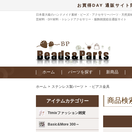
お買得DAY 通販サイト
日本最大級のハンドメイド素材・ビーズ・アクセサリーパーツ・天然資
芸材料・DIY材料・トレンドアクセサリー・服飾雑貨総合通販サイト
ホーム
パーツを探す
新商品
ホーム
ステンレス製パーツ
・ピアス金具
商品検
アイテムカテゴリー
Ttmixファッション雑貨
Basic&More 300～