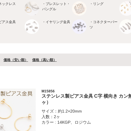
ネックレス
・ブレスレット・
・リング
バングル
ピアス金具
・イヤリング金具
・コネクターパー
ツ
価格（安い順）
価格（⾼い順）
M15856
ステンレス製ピアス金具 C字 横向き カン無し
ヶ）
サイズ：約1.2×20mm
入数：2ヶ
カラー : 14KGP、ロジウム