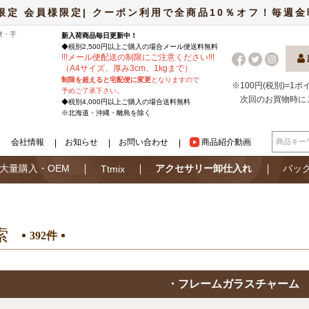
限定 会員様限定| クーポン利用で全商品10％オフ！毎週金曜日
材・手
新入荷商品毎日更新中！
◆税別2,500円以上ご購入の場合
メール便
送料無料
!
!
!
メール便配送の制限にご注意ください
!
!
!
（A4サイズ、厚み3cm、1kgまで）
制限を超えると宅配便に変更
となりますので
※100円(税別)=1
予めご了承下さい。
次回のお買物時に
◆税別4,000円以上ご購入の場合送料無料
※北海道・沖縄・離島を除く
会社情報
お知らせ
お問い合わせ
商品紹介動画
大量購入・OEM
アクセサリー卸仕入れ
バッ
Ttmix
索
392件
・フレームガラスチャーム