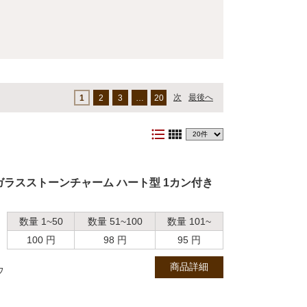
次
最後へ
1
2
3
…
20
format_list_bulleted
view_comfy
ガラスストーンチャーム ハート型 1カン付き
数量 1~50
数量 51~100
数量 101~
100 円
98 円
95 円
商品詳細
ウ