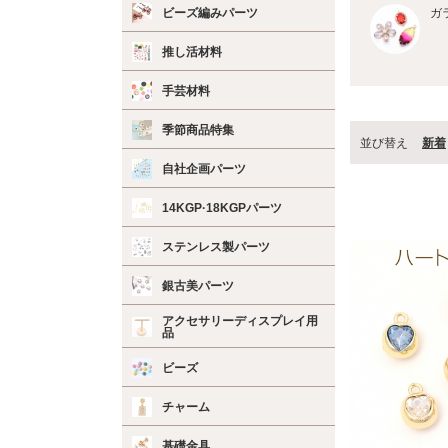
ビーズ編みパーツ
ガ
推し活材料
手芸材料
季節商品特集
並び替え
新着
自社企画パーツ
14KGP·18KGPパーツ
ステンレス製パーツ
銀古美パーツ
アクセサリーディスプレイ用
品
ビーズ
チャーム
基礎金具