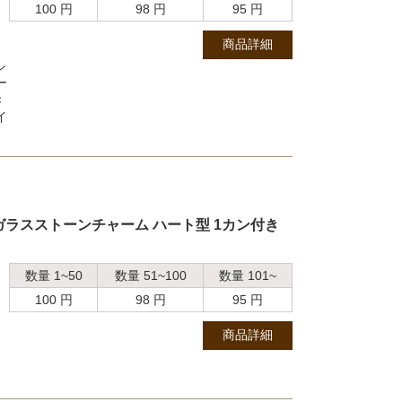
100 円
98 円
95 円
、
商品詳細
ル
ー
×
イ
ガラスストーンチャーム ハート型 1カン付き
数量 1~50
数量 51~100
数量 101~
100 円
98 円
95 円
商品詳細
）