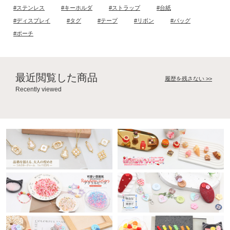
#ステンレス
#キーホルダ
#ストラップ
#台紙
#ディスプレイ
#タグ
#テープ
#リボン
#バッグ
#ポーチ
最近閲覧した商品
履歴を残さない >>
Recently viewed