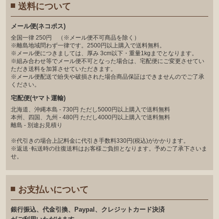
送料について
メール便(ネコポス)
全国一律 250円 （※メール便不可商品を除く）
※離島地域問わず一律です。2500円以上購入で送料無料。
※メール便につきましては、厚み 3cm以下・重量1kgまでとなります。
※組み合わせ等でメール便不可となった場合は、宅配便にご変更させてい
ただき送料を加算させていただきます。
※メール便配送で紛失や破損された場合商品保証はできませんのでご了承
ください。
宅配便(ヤマト運輸)
北海道、沖縄本島 - 730円 ただし5000円以上購入で送料無料
本州、四国、九州 - 480円 ただし4000円以上購入で送料無料
離島 - 別途お見積り
※代引きの場合上記料金に代引き手数料330円(税込)がかかります。
※返送･転送時の往復送料はお客様ご負担となります。予めご了承下さいま
せ。
お支払いについて
銀⾏振込、代⾦引換、Paypal、クレジットカード決済