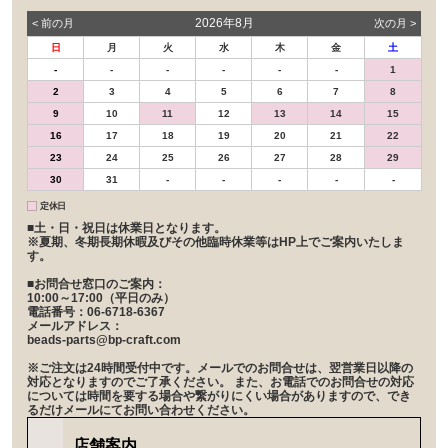
2026年8月
< 前の⽉
次の⽉ >
日
月
火
水
木
金
土
-
-
-
-
-
-
1
2
3
4
5
6
7
8
9
10
11
12
13
14
15
16
17
18
19
20
21
22
23
24
25
26
27
28
29
30
31
-
-
-
-
-
定休日
■土・日・祝日は休業日となります。
※夏期、冬期長期休暇及びその他臨時休業等はHP上でご案内いたしま
す。
■お問合せ窓口のご案内：
10:00～17:00（平日のみ）
電話番号：06-6718-6367
メールアドレス：
beads-parts@bp-craft.com
※ご注文は24時間受付中です。メールでのお問合せは、翌営業日以降の
対応となりますのでご了承ください。 また、お電話でのお問合せの対応
については時間を要する場合や繋がりにくい場合がありますので、でき
るだけメールにてお問い合わせください。
店舗案内