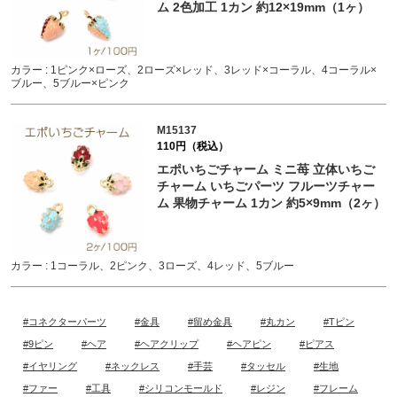
ム 2色加工 1カン 約12×19mm（1ヶ）
カラー : 1ピンク×ローズ、2ローズ×レッド、3レッド×コーラル、4コーラル×
ブルー、5ブルー×ピンク
M15137
110円（税込）
エポいちごチャーム ミニ苺 立体いちご
チャーム いちごパーツ フルーツチャー
ム 果物チャーム 1カン 約5×9mm（2ヶ）
カラー : 1コーラル、2ピンク、3ローズ、4レッド、5ブルー
#コネクターパーツ
#金具
#留め金具
#丸カン
#Tピン
#9ピン
#ヘア
#ヘアクリップ
#ヘアピン
#ピアス
#イヤリング
#ネックレス
#手芸
#タッセル
#生地
#ファー
#工具
#シリコンモールド
#レジン
#フレーム