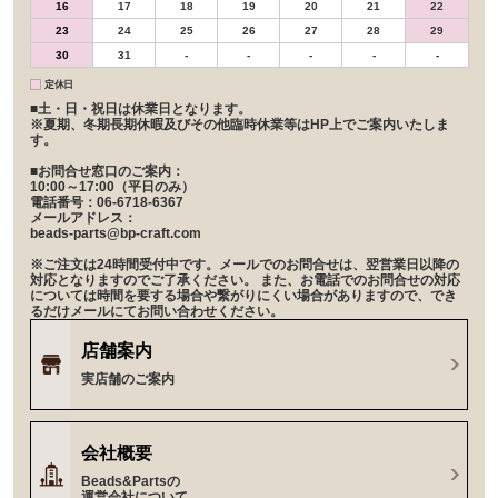
16
17
18
19
20
21
22
23
24
25
26
27
28
29
30
31
-
-
-
-
-
定休日
■土・日・祝日は休業日となります。
※夏期、冬期長期休暇及びその他臨時休業等はHP上でご案内いたしま
す。
■お問合せ窓口のご案内：
10:00～17:00（平日のみ）
電話番号：06-6718-6367
メールアドレス：
beads-parts@bp-craft.com
※ご注文は24時間受付中です。メールでのお問合せは、翌営業日以降の
対応となりますのでご了承ください。 また、お電話でのお問合せの対応
については時間を要する場合や繋がりにくい場合がありますので、でき
るだけメールにてお問い合わせください。
店舗案内
実店舗のご案内
会社概要
Beads&Partsの
運営会社について