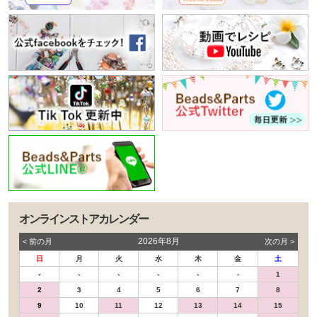
オンラインストアカレンダー
2026年8月
< 前の⽉
次の⽉ >
日
月
火
水
木
金
土
-
-
-
-
-
-
1
2
3
4
5
6
7
8
9
10
11
12
13
14
15