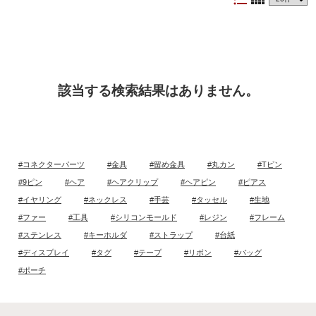
該当する検索結果はありません。
#コネクターパーツ
#金具
#留め金具
#丸カン
#Tピン
#9ピン
#ヘア
#ヘアクリップ
#ヘアピン
#ピアス
#イヤリング
#ネックレス
#手芸
#タッセル
#生地
#ファー
#工具
#シリコンモールド
#レジン
#フレーム
#ステンレス
#キーホルダ
#ストラップ
#台紙
#ディスプレイ
#タグ
#テープ
#リボン
#バッグ
#ポーチ