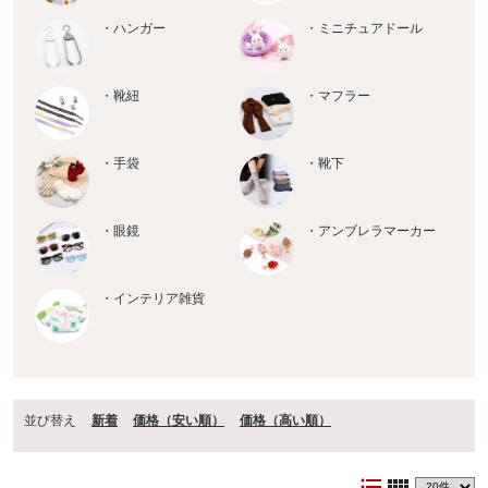
・ハンガー
・ミニチュアドール
・靴紐
・マフラー
・手袋
・靴下
・眼鏡
・アンブレラマーカー
・インテリア雑貨
並び替え
新着
価格（安い順）
価格（⾼い順）
format_list_bulleted
view_comfy