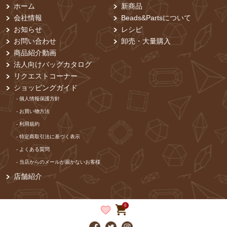
ホーム
新商品
会社情報
Beads&Partsについて
お知らせ
レシピ
お問い合わせ
卸売・⼤量購⼊
商品紹介動画
法人向けバッグカタログ
リクエストコーナー
ショッピングガイド
- 個⼈情報保護⽅針
- お買い物⽅法
- 利⽤規約
- 特定商取引法に基づく表⽰
- よくある質問
- 当店からのメールが届かないお客様
店舗紹介
0