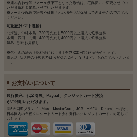
※組み合わせ等でメール便不可となった場合は、宅配便にご変更させてい
ただき送料を加算させていただきます。
※メール便配送で紛失や破損された場合商品保証はできませんのでご了承
ください。
宅配便(ヤマト運輸)
北海道、沖縄本島 - 730円 ただし5000円以上購入で送料無料
本州、四国、九州 - 480円 ただし4000円以上購入で送料無料
離島 - 別途お見積り
※代引きの場合上記料金に代引き手数料330円(税込)がかかります。
※返送･転送時の往復送料はお客様ご負担となります。予めご了承下さいま
せ。
お支払いについて
銀⾏振込、代⾦引換、Paypal、クレジットカード決済
がご利⽤いただけます。
※5大国際ブランド（Visa、MasterCard、JCB、AMEX、Diners）のほか、
日本国内の各種クレジートカード会社発行のクレジットカードに対応して
おります。