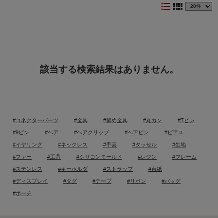
format_list_bulleted
view_comfy
該当する検索結果はありません。
#コネクターパーツ
#金具
#留め金具
#丸カン
#Tピン
#9ピン
#ヘア
#ヘアクリップ
#ヘアピン
#ピアス
#イヤリング
#ネックレス
#手芸
#タッセル
#生地
#ファー
#工具
#シリコンモールド
#レジン
#フレーム
#ステンレス
#キーホルダ
#ストラップ
#台紙
#ディスプレイ
#タグ
#テープ
#リボン
#バッグ
#ポーチ