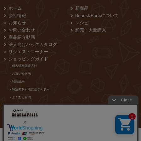
ホーム
新商品
会社情報
Beads&Partsについて
お知らせ
レシピ
お問い合わせ
卸売・⼤量購⼊
商品紹介動画
法人向けバッグカタログ
リクエストコーナー
ショッピングガイド
- 個⼈情報保護⽅針
- お買い物⽅法
- 利⽤規約
- 特定商取引法に基づく表⽰
- よくある質問
- 当店からのメールが届かないお客様
店舗紹介
0