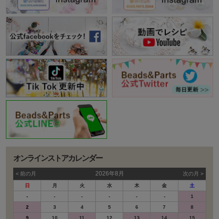
オンラインストアカレンダー
2026年8月
< 前の⽉
次の⽉ >
日
月
火
水
木
金
土
-
-
-
-
-
-
1
2
3
4
5
6
7
8
9
10
11
12
13
14
15