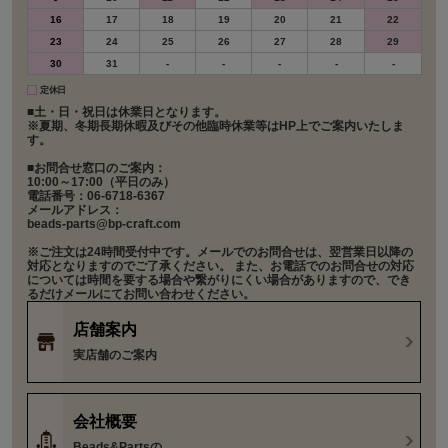
16
17
18
19
20
21
22
23
24
25
26
27
28
29
30
31
-
-
-
-
-
定休日
■土・日・祝日は休業日となります。
※夏期、冬期長期休暇及びその他臨時休業等はHP上でご案内いたしま
す。
■お問合せ窓口のご案内：
10:00～17:00（平日のみ）
電話番号：06-6718-6367
メールアドレス：
beads-parts@bp-craft.com
※ご注文は24時間受付中です。メールでのお問合せは、翌営業日以降の
対応となりますのでご了承ください。 また、お電話でのお問合せの対応
については時間を要する場合や繋がりにくい場合がありますので、でき
るだけメールにてお問い合わせください。
店舗案内
実店舗のご案内
会社概要
Beads&Partsの