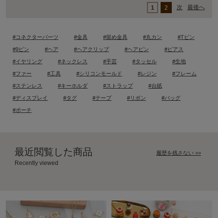
次
最後へ
1
2
#コネクターパーツ
#金具
#留め金具
#丸カン
#Tピン
#9ピン
#ヘア
#ヘアクリップ
#ヘアピン
#ピアス
#イヤリング
#ネックレス
#手芸
#タッセル
#生地
#ファー
#工具
#シリコンモールド
#レジン
#フレーム
#ステンレス
#キーホルダ
#ストラップ
#台紙
#ディスプレイ
#タグ
#テープ
#リボン
#バッグ
#ポーチ
最近閲覧した商品
履歴を残さない >>
Recently viewed