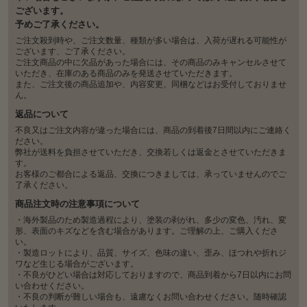
ございます。
予めご了承ください。
ご注文殺到時や、ご注文数量、種類が多い場合は、入荷が遅れる可能性が
ございます、ご了承ください。
ご注文商品の中に欠品があった場合には、その商品のみキャンセルさせて
いただき、在庫のある商品のみを発送させていただきます。
また、ご注文後の商品追加や、内容変更、同梱などはお受付しておりませ
ん。
返品について
不良又はご注文内容が違った場合には、商品の到着後7日間以内にご連絡く
ださい。
弊社が送料を負担させていただき、交換若しくは返金とさせていただきま
す。
お客様のご都合による返品、交換につきましては、承っていませんのでご
了承ください。
商品注文時の注意事項について
・海外製品のため製造過程により、塗装の剥がれ、多少の変色、汚れ、変
形、表面のキズなどを含む場合があります。ご理解の上、ご購入くださ
い。
・製造ロットにより、品質、サイズ、色味の違い、歪み、ほつれや折れジ
ワなど生じる場合がございます。
・不良がひどい場合は対応しておりますので、商品到着から7日以内にお問
い合わせください。
・不良の判断が難しい場合も、遠慮なくお問い合わせください。随時確認