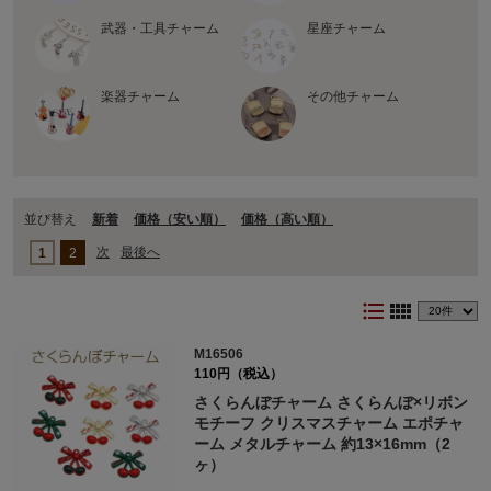
武器・工具チャーム
星座チャーム
楽器チャーム
その他チャーム
並び替え
新着
価格（安い順）
価格（⾼い順）
次
最後へ
1
2
format_list_bulleted
view_comfy
M16506
110円（税込）
さくらんぼチャーム さくらんぼ×リボン
モチーフ クリスマスチャーム エポチャ
ーム メタルチャーム 約13×16mm（2
ヶ）