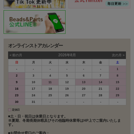
オンラインストアカレンダー
2026年8月
< 前の⽉
次の⽉ >
日
月
火
水
木
金
土
-
-
-
-
-
-
1
2
3
4
5
6
7
8
9
10
11
12
13
14
15
16
17
18
19
20
21
22
23
24
25
26
27
28
29
30
31
-
-
-
-
-
定休日
■土・日・祝日は休業日となります。
※夏期、冬期長期休暇及びその他臨時休業等はHP上でご案内いたしま
す。
■お問合せ窓口のご案内：