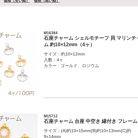
価格（安い順）
価格（⾼い順）
M16384
石座チャーム シェルモチーフ 貝 マリン
ム 約10×12mm（4ヶ）
サイズ：約10×12mm
入数：4ヶ
カラー : ゴールド、ロジウム
M15712
石座チャーム 台座 中空き 縁付き フレーム
サイズ：(A)約10×15mm(B)約10×13mm(C)約
9×14mm