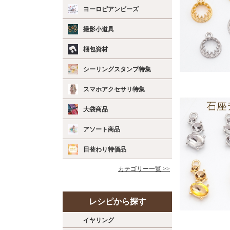
ヨーロピアンビーズ
撮影小道具
梱包資材
シーリングスタンプ特集
スマホアクセサリ特集
大袋商品
アソート商品
日替わり特価品
カテゴリー一覧 >>
レシピから探す
イヤリング