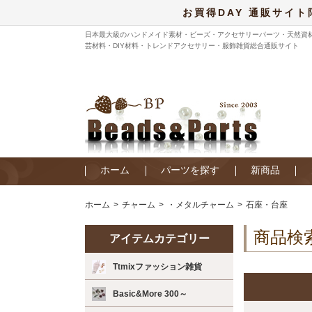
お買得DAY 通販サイト
日本最大級のハンドメイド素材・ビーズ・アクセサリーパーツ・天然資
芸材料・DIY材料・トレンドアクセサリー・服飾雑貨総合通販サイト
ホーム
パーツを探す
新商品
ホーム
チャーム
・メタルチャーム
石座・台座
商品検
アイテムカテゴリー
Ttmixファッション雑貨
Basic&More 300～