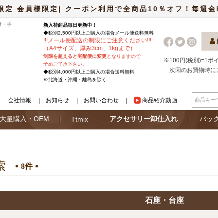
限定 会員様限定| クーポン利用で全商品10％オフ！毎週金曜日
材・手
新入荷商品毎日更新中！
◆税別2,500円以上ご購入の場合
メール便
送料無料
!
!
!
メール便配送の制限にご注意ください
!
!
!
（A4サイズ、厚み3cm、1kgまで）
制限を超えると宅配便に変更
となりますので
※100円(税別)=1
予めご了承下さい。
次回のお買物時に
◆税別4,000円以上ご購入の場合送料無料
※北海道・沖縄・離島を除く
会社情報
お知らせ
お問い合わせ
商品紹介動画
大量購入・OEM
アクセサリー卸仕入れ
バッ
Ttmix
索
8件
石座・台座