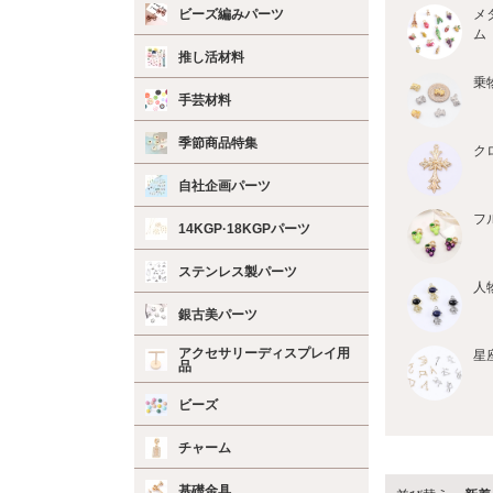
ビーズ編みパーツ
メ
ム
推し活材料
乗
手芸材料
季節商品特集
ク
自社企画パーツ
フ
14KGP·18KGPパーツ
ステンレス製パーツ
人
銀古美パーツ
アクセサリーディスプレイ用
星
品
ビーズ
チャーム
基礎金具