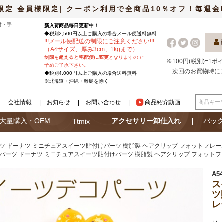
限定 会員様限定| クーポン利用で全商品10％オフ！毎週金曜日
材・手
新入荷商品毎日更新中！
◆税別2,500円以上ご購入の場合
メール便
送料無料
!
!
!
メール便配送の制限にご注意ください
!
!
!
（A4サイズ、厚み3cm、1kgまで）
制限を超えると宅配便に変更
となりますので
※100円(税別)=1
予めご了承下さい。
次回のお買物時に
◆税別4,000円以上ご購入の場合送料無料
※北海道・沖縄・離島を除く
会社情報
お知らせ
お問い合わせ
商品紹介動画
大量購入・OEM
アクセサリー卸仕入れ
バッ
Ttmix
ツ ドーナツ ミニチュアスイーツ貼付けパーツ 樹脂製 ヘアクリップ フォットフレ
パーツ ドーナツ ミニチュアスイーツ貼付けパーツ 樹脂製 ヘアクリップ フォット
A5
ス
ツ
レ