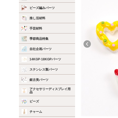
ビーズ編みパーツ
推し活材料
手芸材料
季節商品特集
自社企画パーツ
14KGP·18KGPパーツ
ステンレス製パーツ
銀古美パーツ
アクセサリーディスプレイ用
品
ビーズ
チャーム