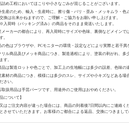
品詰め⼯程においてほこりや⼩さなごみが混じることがございます。
外⽣産のため、輸⼊・⽣産時に、擦り傷・バリ・歪み・メッキムラ・色
交換は出来かねますので、ご理解・ご協⼒をお願い申し上げます。
※⼊荷時（パッキング済み）の商品をそのまま発送いたします。
産メーカーの都合により、再⼊荷時にサイズや⾊味、裏側などメインで
す。
品の⾊はブラウザや、PCモニターの環境・設定などにより実際と若⼲異
クリル商品及びメッキ商品につき、製造過程により、塗装の剥がれ、多
ます。
製品は製造ロットや色ごとで、加工上の生地幅には多少の誤差、色味の
然素材の商品につき、模様には多少のスレ、サイズや小キズなどある場
ださい。
店取扱用品は⼿芸パーツです、⽤途外のご使⽤はおやめください。
品について】
又はご注文内容が違った場合には、商品の到着後7日間以内にご連絡く
とさせていただきます。お客様のご都合による返品、交換につきまして