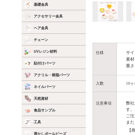
基礎金具
アクセサリー金具
ヘア金具
チェーン
UVレジン材料
サイ
仕様
素材
貼付けパーツ
重さ
アクリル・樹脂パーツ
入数
10ヶ
ネイルパーツ
天然資材
弊社
注意事項
す。
食品サンプル
ご注
また
工具
【商
透かしボールビーズ