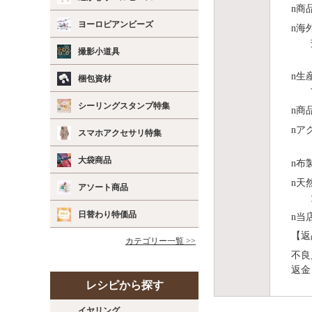
n
商
ヨーロピアンビーズ
n
海
撮影小道具
n
⽣
梱包資材
シーリングスタンプ特集
n
商
n
ア
スマホアクセサリ特集
大袋商品
n
布
n
天
アソート商品
日替わり特価品
n
当
【返
カテゴリー一覧 >>
不良
返金
レシピから探す
イヤリング