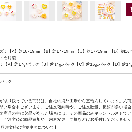
ズ：【A】約18×19mm【B】約17×19mm【C】約17×19mm【D】約16×
：樹脂製
：【A】約17g/パック【B】約14g/パック【C】約15g/パック【D】約14
/パック
が取り扱っている商品は、自社の海外工場から直輸入しています。入荷
早い場合もございます。ご注文殺到時や、ご注文数量、種類が多い場合
文商品の中に欠品があった場合には、その商品のみキャンセルさせてい
、ご注文後の商品追加や、内容変更、同梱などはお受付しておりません
品注文時の注意事項について】