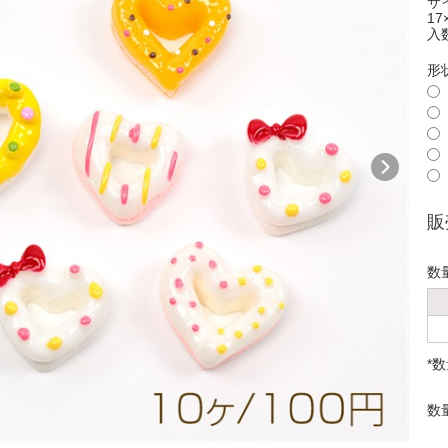
サ
17
入
形
販
数
*
数