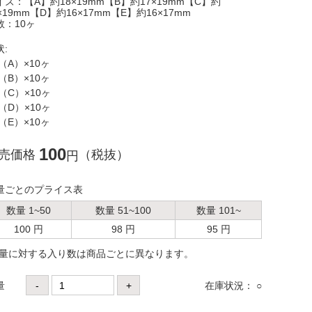
イズ：【A】約18×19mm【B】約17×19mm【C】約
×19mm【D】約16×17mm【E】約16×17mm
数：10ヶ
状:
（A）×10ヶ
（B）×10ヶ
（C）×10ヶ
（D）×10ヶ
（E）×10ヶ
100
売価格
（税抜）
円
量ごとのプライス表
数量 1~50
数量 51~100
数量 101~
100 円
98 円
95 円
数量に対する⼊り数は商品ごとに異なります。
量
-
+
在庫状況： ○