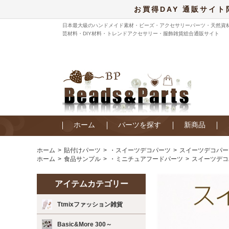
お買得DAY 通販サイト
日本最大級のハンドメイド素材・ビーズ・アクセサリーパーツ・天然資
芸材料・DIY材料・トレンドアクセサリー・服飾雑貨総合通販サイト
ホーム
パーツを探す
新商品
ホーム
貼付けパーツ
・スイーツデコパーツ
スイーツデコパー
ホーム
食品サンプル
・ミニチュアフードパーツ
スイーツデコ
アイテムカテゴリー
Ttmixファッション雑貨
Basic&More 300～