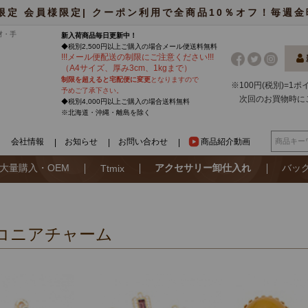
限定 会員様限定| クーポン利用で全商品10％オフ！毎週金曜日
材・手
新入荷商品毎日更新中！
◆税別2,500円以上ご購入の場合
メール便
送料無料
!
!
!
メール便配送の制限にご注意ください
!
!
!
（A4サイズ、厚み3cm、1kgまで）
制限を超えると宅配便に変更
となりますので
※100円(税別)=1
予めご了承下さい。
次回のお買物時に
◆税別4,000円以上ご購入の場合送料無料
※北海道・沖縄・離島を除く
会社情報
お知らせ
お問い合わせ
商品紹介動画
大量購入・OEM
アクセサリー卸仕入れ
バッ
Ttmix
コニアチャーム