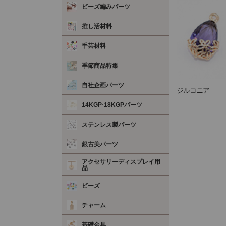
ビーズ編みパーツ
推し活材料
手芸材料
季節商品特集
自社企画パーツ
ジルコニア
14KGP·18KGPパーツ
ステンレス製パーツ
銀古美パーツ
アクセサリーディスプレイ用
品
ビーズ
チャーム
基礎金具