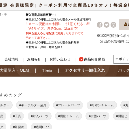
限定 会員様限定| クーポン利用で全商品10％オフ！毎週金曜日
材・手
新入荷商品毎日更新中！
◆税別2,500円以上ご購入の場合
メール便
送料無料
!
!
!
メール便配送の制限にご注意ください
!
!
!
（A4サイズ、厚み3cm、1kgまで）
制限を超えると宅配便に変更
となりますので
※100円(税別)=1
予めご了承下さい。
次回のお買物時に
◆税別4,000円以上ご購入の場合送料無料
※北海道・沖縄・離島を除く
会社情報
お知らせ
お問い合わせ
商品紹介動画
大量購入・OEM
アクセサリー卸仕入れ
バッ
Ttmix
すめのタグ
ホルダー
#キーホルダー金具
#フレームパーツ
#リボンチャーム
#
用品
#工具
#封入パーツ
#樹脂チャーム
#樹脂パーツ
#樹脂ビ
ング
#帯留め
#透明OPP