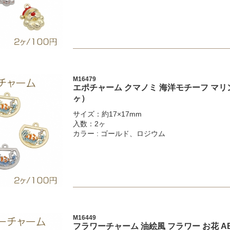
M16479
エポチャーム クマノミ 海洋モチーフ マリン
ヶ）
サイズ：約17×17mm
入数：2ヶ
カラー : ゴールド、ロジウム
M16449
フラワーチャーム 油絵風 フラワー お花 AB