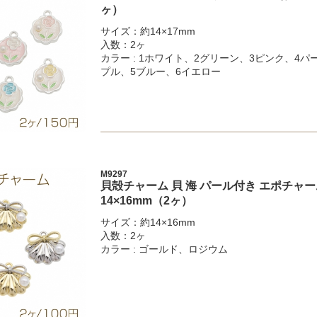
ヶ）
サイズ：約14×17mm
入数：2ヶ
カラー : 1ホワイト、2グリーン、3ピンク、4パ
プル、5ブルー、6イエロー
M9297
貝殻チャーム 貝 海 パール付き エポチャ
14×16mm（2ヶ）
サイズ：約14×16mm
入数：2ヶ
カラー : ゴールド、ロジウム