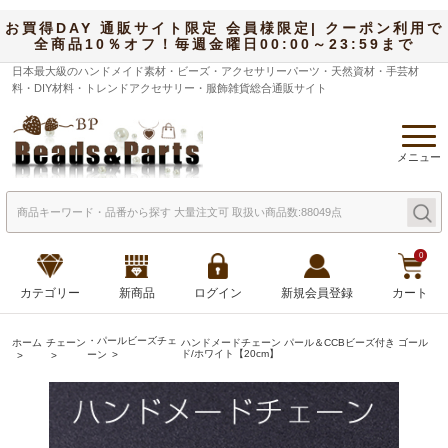
お買得DAY 通販サイト限定 会員様限定| クーポン利用で
全商品10％オフ！毎週金曜日00:00～23:59まで
日本最大級のハンドメイド素材・ビーズ・アクセサリーパーツ・天然資材・手芸材
料・DIY材料・トレンドアクセサリー・服飾雑貨総合通販サイト
メニュー
0
カテゴリー
新商品
ログイン
新規会員登録
カート
・パールビーズチェ
ホーム
チェーン
ハンドメードチェーン パール＆CCBビーズ付き ゴール
ド/ホワイト【20cm】
ーン