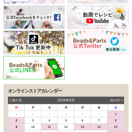
オンラインストアカレンダー
2026年8月
< 前の⽉
次の⽉ >
日
月
火
水
木
金
土
-
-
-
-
-
-
1
2
3
4
5
6
7
8
9
10
11
12
13
14
15