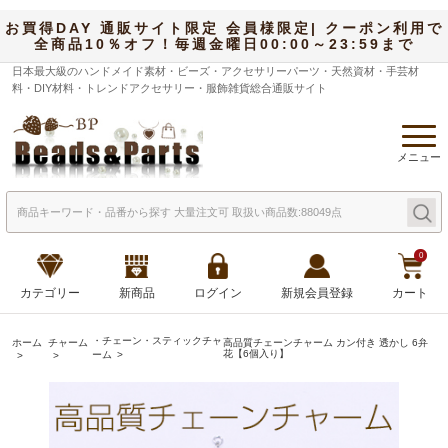
お買得DAY 通販サイト限定 会員様限定| クーポン利用で
全商品10％オフ！毎週金曜日00:00～23:59まで
日本最大級のハンドメイド素材・ビーズ・アクセサリーパーツ・天然資材・手芸材
料・DIY材料・トレンドアクセサリー・服飾雑貨総合通販サイト
メニュー
0
カテゴリー
新商品
ログイン
新規会員登録
カート
・チェーン・スティックチャ
ホーム
チャーム
高品質チェーンチャーム カン付き 透かし 6弁
花【6個入り】
ーム