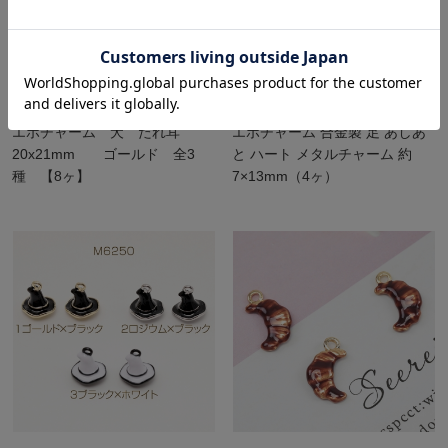
エポチャーム 犬 たれ耳
エポチャーム 合金製 足 あしあ
20x21mm ゴールド 全3
と ハート メタルチャーム 約
種 【8ヶ】
7×13mm（4ヶ）