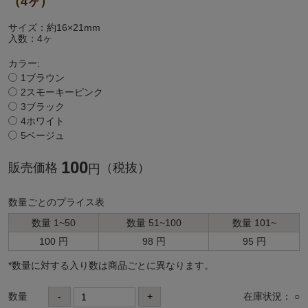
（4ヶ）
サイズ：約16×21mm
入数：4ヶ
カラー:
1ブラウン
2スモーキーピンク
3ブラック
4ホワイト
5ベージュ
100
販売価格
（税抜）
円
数量ごとのプライス表
数量 1~50
数量 51~100
数量 101~
100 円
98 円
95 円
*数量に対する⼊り数は商品ごとに異なります。
数量
-
+
在庫状況： ○