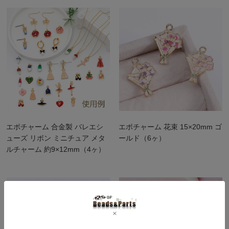
エポチャーム 合金製 バレエシ
エポチャーム 花束 15×20mm ゴ
ューズ リボン ミニチュア メタ
ールド（6ヶ）
ルチャーム 約9×12mm（4ヶ）