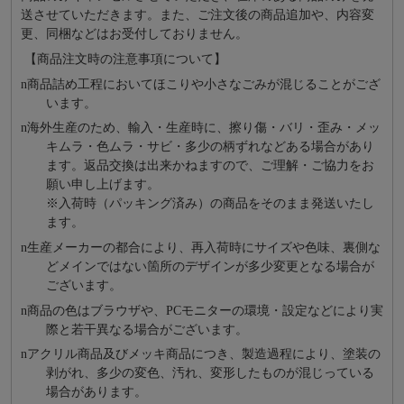
送させていただきます。また、ご注文後の商品追加や、内容変
更、同梱などはお受付しておりません。
【商品注文時の注意事項について】
n
商品詰め⼯程においてほこりや⼩さなごみが混じることがござ
います。
n
海外⽣産のため、輸⼊・⽣産時に、擦り傷・バリ・歪み・メッ
キムラ・色ムラ・サビ・多少の柄ずれなどある場合があり
ます。返品交換は出来かねますので、ご理解・ご協⼒をお
願い申し上げます。
※⼊荷時（パッキング済み）の商品をそのまま発送いたし
ます。
n
⽣産メーカーの都合により、再⼊荷時にサイズや⾊味、裏側な
どメインではない箇所のデザインが多少変更となる場合が
ございます。
n
商品の⾊はブラウザや、PCモニターの環境・設定などにより実
際と若⼲異なる場合がございます。
n
アクリル商品及びメッキ商品につき、製造過程により、塗装の
剥がれ、多少の変色、汚れ、変形したものが混じっている
場合があります。