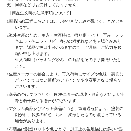
更、同梱などはお受付しておりません。
【商品注文時の注意事項について】
n
商品詰め⼯程においてほこりや⼩さなごみが混じることがござ
います。
n
海外⽣産のため、輸⼊・⽣産時に、擦り傷・バリ・歪み・メッ
キムラ・色ムラ・サビ・多少の柄ずれなどある場合があり
ます。返品交換は出来かねますので、ご理解・ご協⼒をお
願い申し上げます。
※⼊荷時（パッキング済み）の商品をそのまま発送いたし
ます。
n
⽣産メーカーの都合により、再⼊荷時にサイズや⾊味、裏側な
どメインではない箇所のデザインが多少変更となる場合が
ございます。
n
商品の⾊はブラウザや、PCモニターの環境・設定などにより実
際と若⼲異なる場合がございます。
n
アクリル商品及びメッキ商品につき、製造過程により、塗装の
剥がれ、多少の変色、汚れ、変形したものが混じっている
場合があります。
n
布製品は製造ロットや色ごとで、加工上の生地幅には多少の誤