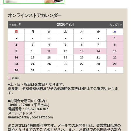
オンラインストアカレンダー
2026年8月
< 前の⽉
次の⽉ >
日
月
火
水
木
金
土
-
-
-
-
-
-
1
2
3
4
5
6
7
8
9
10
11
12
13
14
15
16
17
18
19
20
21
22
23
24
25
26
27
28
29
30
31
-
-
-
-
-
定休日
■土・日・祝日は休業日となります。
※夏期、冬期長期休暇及びその他臨時休業等はHP上でご案内いたしま
す。
■お問合せ窓口のご案内：
10:00～17:00（平日のみ）
電話番号：06-6718-6367
メールアドレス：
beads-parts@bp-craft.com
※ご注文は24時間受付中です。メールでのお問合せは、翌営業日以降の
対応となりますのでご了承ください。 また、お電話でのお問合せの対応