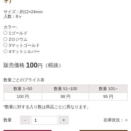
ヶ）
サイズ：約12×24mm
入数：8ヶ
カラー:
1ゴールド
2ロジウム
3マットゴールド
4マットシルバー
100
販売価格
（税抜）
円
数量ごとのプライス表
数量 1~50
数量 51~100
数量 101~
100 円
98 円
95 円
*数量に対する⼊り数は商品ごとに異なります。
数量
-
+
在庫状況： ○