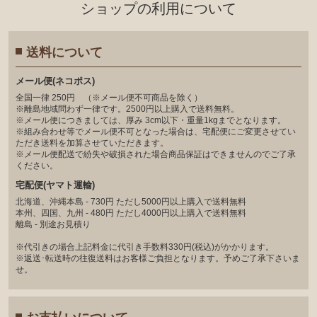
ショップの利⽤について
送料について
メール便(ネコポス)
全国一律 250円 （※メール便不可商品を除く）
※離島地域問わず一律です。2500円以上購入で送料無料。
※メール便につきましては、厚み 3cm以下・重量1kgまでとなります。
※組み合わせ等でメール便不可となった場合は、宅配便にご変更させてい
ただき送料を加算させていただきます。
※メール便配送で紛失や破損された場合商品保証はできませんのでご了承
ください。
宅配便(ヤマト運輸)
北海道、沖縄本島 - 730円 ただし5000円以上購入で送料無料
本州、四国、九州 - 480円 ただし4000円以上購入で送料無料
離島 - 別途お見積り
※代引きの場合上記料金に代引き手数料330円(税込)がかかります。
※返送･転送時の往復送料はお客様ご負担となります。予めご了承下さいま
せ。