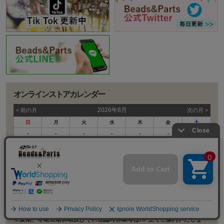
オンラインストアカレンダー
2026年8月
< 前の⽉
次の⽉ >
日
月
火
水
木
金
土
-
-
-
-
-
-
1
2
3
4
5
6
7
8
9
10
11
12
13
14
15
16
17
18
19
20
21
22
23
24
25
26
27
28
29
30
31
-
-
-
-
-
定休日
■土・日・祝日は休業日となります。
※夏期、冬期長期休暇及びその他臨時休業等はHP上でご案内いたしま