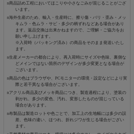
n
商品詰め⼯程においてほこりや⼩さなごみが混じることがござ
います。
n
海外⽣産のため、輸⼊・⽣産時に、擦り傷・バリ・歪み・メッ
キムラ・色ムラ・サビ・多少の柄ずれなどある場合があり
ます。返品交換は出来かねますので、ご理解・ご協⼒をお
願い申し上げます。
※⼊荷時（パッキング済み）の商品をそのまま発送いたし
ます。
n
⽣産メーカーの都合により、再⼊荷時にサイズや⾊味、裏側な
どメインではない箇所のデザインが多少変更となる場合が
ございます。
n
商品の⾊はブラウザや、PCモニターの環境・設定などにより実
際と若⼲異なる場合がございます。
n
アクリル商品及びメッキ商品につき、製造過程により、塗装の
剥がれ、多少の変色、汚れ、変形したものが混じっている
場合があります。
n
布製品は製造ロットや色ごとで、加工上の生地幅には多少の誤
差、色味の違い、ほつれ、折れジワが生じる場合がござい
ます。