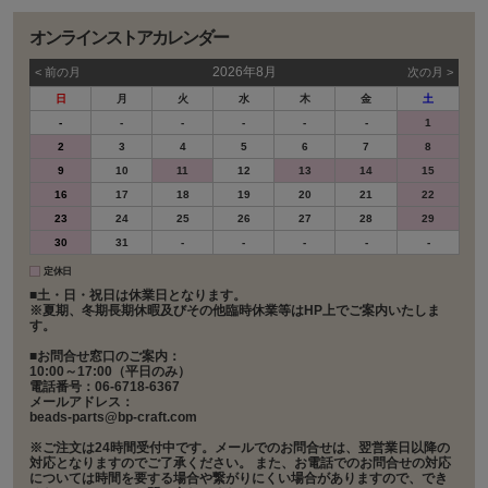
オンラインストアカレンダー
2026年8月
< 前の⽉
次の⽉ >
日
月
火
水
木
金
土
-
-
-
-
-
-
1
2
3
4
5
6
7
8
9
10
11
12
13
14
15
16
17
18
19
20
21
22
23
24
25
26
27
28
29
30
31
-
-
-
-
-
定休日
■土・日・祝日は休業日となります。
※夏期、冬期長期休暇及びその他臨時休業等はHP上でご案内いたしま
す。
■お問合せ窓口のご案内：
10:00～17:00（平日のみ）
電話番号：06-6718-6367
メールアドレス：
beads-parts@bp-craft.com
※ご注文は24時間受付中です。メールでのお問合せは、翌営業日以降の
対応となりますのでご了承ください。 また、お電話でのお問合せの対応
については時間を要する場合や繋がりにくい場合がありますので、でき