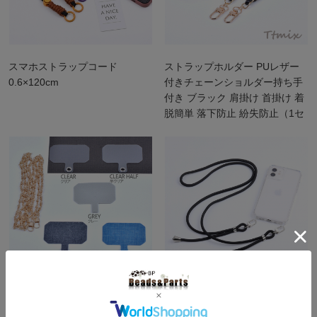
スマホストラップコード
ストラップホルダー PUレザー
0.6×120cm
付きチェーンショルダー持ち手
付き ブラック 肩掛け 首掛け 着
脱簡単 落下防止 紛失防止（1セ
ット）
ストラップホルダー チェーンシ
スマホストラップコード