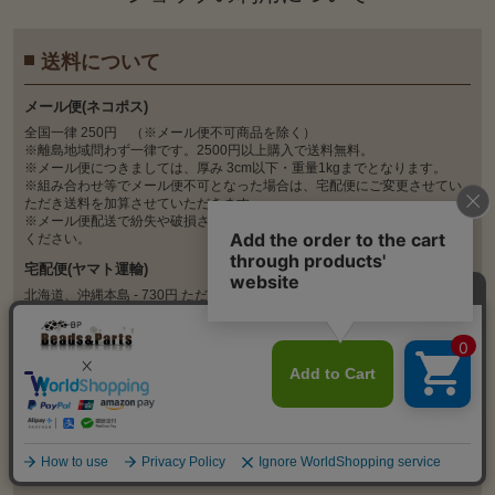
送料について
メール便(ネコポス)
全国一律 250円 （※メール便不可商品を除く）
※離島地域問わず一律です。2500円以上購入で送料無料。
※メール便につきましては、厚み 3cm以下・重量1kgまでとなります。
※組み合わせ等でメール便不可となった場合は、宅配便にご変更させてい
ただき送料を加算させていただきます。
※メール便配送で紛失や破損された場合商品保証はできませんのでご了承
ください。
宅配便(ヤマト運輸)
北海道、沖縄本島 - 730円 ただし5000円以上購入で送料無料
本州、四国、九州 - 480円 ただし4000円以上購入で送料無料
離島 - 別途お見積り
※代引きの場合上記料金に代引き手数料330円(税込)がかかります。
※返送･転送時の往復送料はお客様ご負担となります。予めご了承下さいま
せ。
お支払いについて