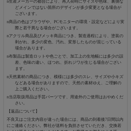
n
⽣産メーカーの都合により、再⼊荷時にサイズや⾊味、裏側な
どメインではない箇所のデザインが多少変更となる場合が
ございます。
n
商品の⾊はブラウザや、PCモニターの環境・設定などにより実
際と若⼲異なる場合がございます。
n
アクリル商品及びメッキ商品につき、製造過程により、塗装の
剥がれ、多少の変色、汚れ、変形したものが混じっている
場合があります。
n
布製品は製造ロットや色ごとで、加工上の生地幅には多少の誤
差、色味の違い、ほつれ、折れジワが生じる場合がござい
ます。
n
天然素材の商品につき、模様には多少のスレ、サイズや小キズ
などある場合がありますので、天然の素材ゆえ、ご理解の
上ご購入ください。
n
当店取扱用品は⼿芸パーツです、⽤途外のご使⽤はおやめくだ
さい。
【返品について】
不良又はご注文内容が違った場合には、商品の到着後7日間以内
にご連絡ください。弊社が送料を負担させていただき、交換若