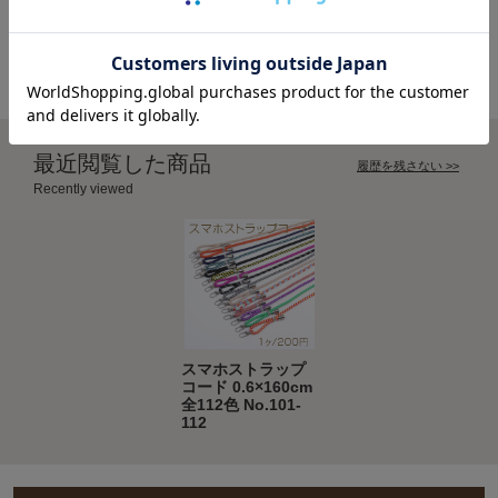
ョルダー持ち手付き ゴールド
0.6×160cm 全112色 No.1-20
肩掛け 首掛け 着脱簡単 落下防
止 紛失防止（1セット）
最近閲覧した商品
履歴を残さない >>
Recently viewed
スマホストラップ
コード 0.6×160cm
全112色 No.101-
112