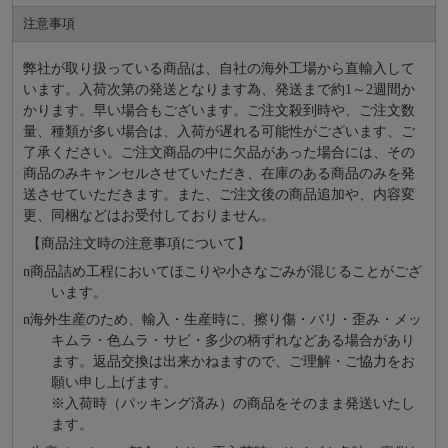
注意事項
弊社が取り扱っている商品は、自社の海外工場から直輸入して
います。入荷次第の発送となります為、発送まで約
1～2週間か
かります。早い場合もございます。ご注文殺到時や、ご注文数
量、種類が多い場合は、入荷が遅れる可能性がございます、ご
了承ください。ご注文商品の中に欠品があった場合には、その
商品のみキャンセルさせていただき、在庫のある商品のみを発
送させていただきます。また、ご注文後の商品追加や、内容変
更、同梱などはお受付しておりません。
【商品注文時の注意事項について】
n
商品詰め⼯程においてほこりや⼩さなごみが混じることがござ
います。
n
海外⽣産のため、輸⼊・⽣産時に、擦り傷・バリ・歪み・メッ
キムラ・色ムラ・サビ・多少の柄ずれなどある場合があり
ます。返品交換は出来かねますので、ご理解・ご協⼒をお
願い申し上げます。
※⼊荷時（パッキング済み）の商品をそのまま発送いたし
ます。