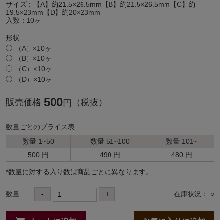
サイズ：【A】約21.5×26.5mm【B】約21.5×26.5mm【C】約
19.5×23mm【D】約20×23mm
入数：10ヶ
形状:
（A）×10ヶ
（B）×10ヶ
（C）×10ヶ
（D）×10ヶ
500
販売価格
（税抜）
円
数量ごとのプライス表
数量 1~50
数量 51~100
数量 101~
500 円
490 円
480 円
*数量に対する⼊り数は商品ごとに異なります。
数量
-
+
在庫状況： ○