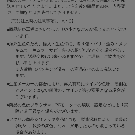
送させていただきます。また、ご注文後の商品追加や、内容変
更、同梱などはお受付しておりません。
【商品注文時の注意事項について】
n
商品詰め⼯程においてほこりや⼩さなごみが混じることがござ
います。
n
海外⽣産のため、輸⼊・⽣産時に、擦り傷・バリ・歪み・メッ
キムラ・色ムラ・サビ・多少の柄ずれなどある場合があり
ます。返品交換は出来かねますので、ご理解・ご協⼒をお
願い申し上げます。
※⼊荷時（パッキング済み）の商品をそのまま発送いたし
ます。
n
⽣産メーカーの都合により、再⼊荷時にサイズや⾊味、裏側な
どメインではない箇所のデザインが多少変更となる場合が
ございます。
n
商品の⾊はブラウザや、PCモニターの環境・設定などにより実
際と若⼲異なる場合がございます。
n
アクリル商品及びメッキ商品につき、製造過程により、塗装の
剥がれ、多少の変色、汚れ、変形したものが混じっている
場合があります。