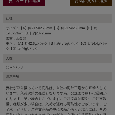
カートに追加
お気に入りに追加
仕様
サイズ：【A】約21.5×26.5mm【B】約21.5×26.5mm【C】約
19.5×23mm【D】約20×23mm
素材：合金製
重さ：【A】約42.6g/パック【B】約43.3g/パック【C】約34.4g/パッ
ク【D】約46g/パック
入数
10ヶ/パック
注意事項
弊社が取り扱っている商品は、自社の海外工場から直輸入して
います。入荷次第の発送となります為、発送まで約
1～2週間か
かります。早い場合もございます。ご注文殺到時や、ご注文数
量、種類が多い場合は、入荷が遅れる可能性がございます、ご
了承ください。ご注文商品の中に欠品があった場合には、その
商品のみキャンセルさせていただき、在庫のある商品のみを発