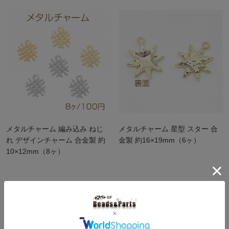
ーツ 貼付け可 18×27mm（6
ヶ）
メタルチャーム 編み込み ねじ
メタルチャーム 星型 スター 合
れ デザインチャーム 合金製 約
金製 約16×19mm（6ヶ）
10×12mm（8ヶ）