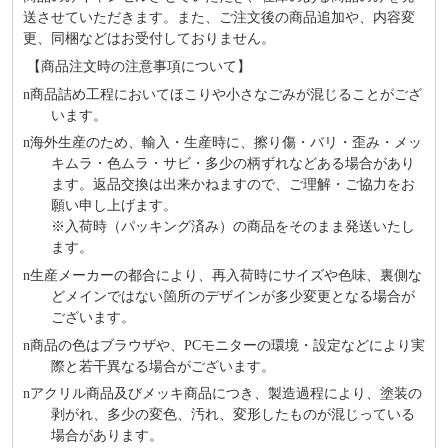
送させていただきます。また、ご注文後の商品追加や、内容変
更、同梱などはお受付しておりません。
【商品注文時の注意事項について】
n
商品詰め⼯程においてほこりや⼩さなごみが混じることがござ
います。
n
海外⽣産のため、輸⼊・⽣産時に、擦り傷・バリ・歪み・メッ
キムラ・色ムラ・サビ・多少の柄ずれなどある場合があり
ます。返品交換は出来かねますので、ご理解・ご協⼒をお
願い申し上げます。
※⼊荷時（パッキング済み）の商品をそのまま発送いたし
ます。
n
⽣産メーカーの都合により、再⼊荷時にサイズや⾊味、裏側な
どメインではない箇所のデザインが多少変更となる場合が
ございます。
n
商品の⾊はブラウザや、PCモニターの環境・設定などにより実
際と若⼲異なる場合がございます。
n
アクリル商品及びメッキ商品につき、製造過程により、塗装の
剥がれ、多少の変色、汚れ、変形したものが混じっている
場合があります。