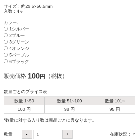
サイズ：約29.5×56.5mm
入数：4ヶ
カラー:
1シルバー
2ブルー
3グリーン
4オレンジ
5パープル
6ブラック
100
販売価格
（税抜）
円
数量ごとのプライス表
数量 1~50
数量 51~100
数量 101~
100 円
98 円
95 円
*数量に対する⼊り数は商品ごとに異なります。
数量
-
+
在庫状況： ○