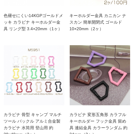
色褪せにくい14KGPゴールドメ
キーホルダー金具 カニカン ナ
ッキ カラビナ キーホルダー金
スカン 簡単開閉式 ゴールド
具 リング型 3.4×20mm（1ヶ）
10×20mm（2ヶ）
カラビナ 骨型 キャンプ マルチ
カラビナ 変形五角形 カラフル
ツール バックル アルミ合金製
キーホルダー フック金具 留め
カラビナ 水筒用 登山用 約
具 連結金具 カラーランダム 約