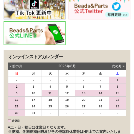
オンラインストアカレンダー
2026年8月
< 前の⽉
次の⽉ >
日
月
火
水
木
金
土
-
-
-
-
-
-
1
2
3
4
5
6
7
8
9
10
11
12
13
14
15
16
17
18
19
20
21
22
23
24
25
26
27
28
29
30
31
-
-
-
-
-
定休日
■土・日・祝日は休業日となります。
※夏期、冬期長期休暇及びその他臨時休業等はHP上でご案内いたしま