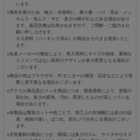
います。
n
海外⽣産のため、輸⼊・⽣産時に、擦り傷・バリ・歪み・メッ
キムラ・色ムラ・サビ・多少の柄ずれなどある場合があり
ます。返品交換は出来かねますので、ご理解・ご協⼒をお
願い申し上げます。
※⼊荷時（パッキング済み）の商品をそのまま発送いたし
ます。
n
⽣産メーカーの都合により、再⼊荷時にサイズや⾊味、裏側な
どメインではない箇所のデザインが多少変更となる場合が
ございます。
n
商品の⾊はブラウザや、PCモニターの環境・設定などにより実
際と若⼲異なる場合がございます。
n
アクリル商品及びメッキ商品につき、製造過程により、塗装の
剥がれ、多少の変色、汚れ、変形したものが混じっている
場合があります。
n
布製品は製造ロットや色ごとで、加工上の生地幅には多少の誤
差、色味の違い、ほつれ、折れジワが生じる場合がござい
ます。
n
天然素材の商品につき、模様には多少のスレ、サイズや小キズ