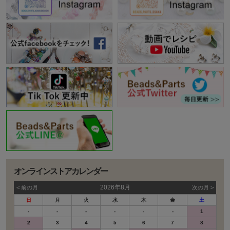
オンラインストアカレンダー
2026年8月
< 前の⽉
次の⽉ >
日
月
火
水
木
金
土
-
-
-
-
-
-
1
2
3
4
5
6
7
8