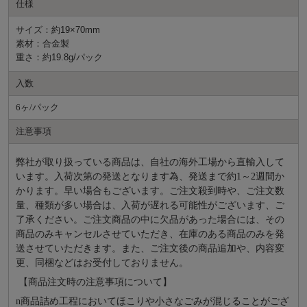
仕様
サイズ：約19×70mm
素材：合金製
重さ：約19.8g/パック
入数
6ヶ/パック
注意事項
弊社が取り扱っている商品は、自社の海外工場から直輸入して
います。入荷次第の発送となります為、発送まで約
1～2週間か
かります。早い場合もございます。ご注文殺到時や、ご注文数
量、種類が多い場合は、入荷が遅れる可能性がございます、ご
了承ください。ご注文商品の中に欠品があった場合には、その
商品のみキャンセルさせていただき、在庫のある商品のみを発
送させていただきます。また、ご注文後の商品追加や、内容変
更、同梱などはお受付しておりません。
【商品注文時の注意事項について】
n
商品詰め⼯程においてほこりや⼩さなごみが混じることがござ