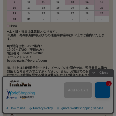
9
10
11
12
13
14
15
16
17
18
19
20
21
22
23
24
25
26
27
28
29
30
31
-
-
-
-
-
定休日
■土・日・祝日は休業日となります。
※夏期、冬期長期休暇及びその他臨時休業等はHP上でご案内いたしま
す。
■お問合せ窓口のご案内：
10:00～17:00（平日のみ）
電話番号：06-6718-6367
メールアドレス：
beads-parts@bp-craft.com
※ご注文は24時間受付中です。メールでのお問合せは、翌営業日以降の
対応となりますのでご了承ください。 また、お電話でのお問合せの対応
については時間を要する場合や繋がりにくい場合がありますので、でき
るだけメールにてお問い合わせください。
店舗案内
実店舗のご案内
会社概要