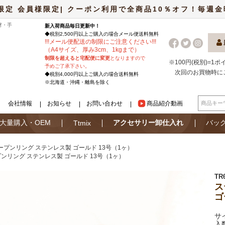
限定 会員様限定| クーポン利用で全商品10％オフ！毎週金曜日
材・手
新入荷商品毎日更新中！
◆税別2,500円以上ご購入の場合
メール便
送料無料
!
!
!
メール便配送の制限にご注意ください
!
!
!
（A4サイズ、厚み3cm、1kgまで）
制限を超えると宅配便に変更
となりますので
※100円(税別)=1
予めご了承下さい。
次回のお買物時に
◆税別4,000円以上ご購入の場合送料無料
※北海道・沖縄・離島を除く
会社情報
お知らせ
お問い合わせ
商品紹介動画
大量購入・OEM
アクセサリー卸仕入れ
バッ
Ttmix
ープンリング ステンレス製 ゴールド 13号（1ヶ）
ンリング ステンレス製 ゴールド 13号（1ヶ）
TR
ス
ゴ
サ
入