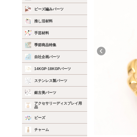
ビーズ編みパーツ
推し活材料
手芸材料
季節商品特集
自社企画パーツ
14KGP·18KGPパーツ
ステンレス製パーツ
銀古美パーツ
アクセサリーディスプレイ用
品
ビーズ
チャーム