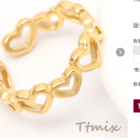
販
数
*
数