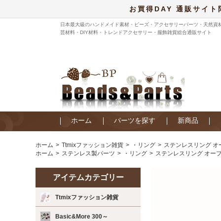
お買得DAY 通販サイト
日本最大級のハンドメイド素材・ビーズ・アクセサリーパーツ・天然資
芸材料・DIY材料・トレンドアクセサリー・服飾雑貨総合通販サイト
ホーム
パーツを探す
新商品
ホーム
Ttmixファッション雑貨
・リング
ステンレスリング オ
ホーム
ステンレス製パーツ
・リング
ステンレスリング オープ
アイテムカテゴリー
Ttmixファッション雑貨
Basic&More 300～