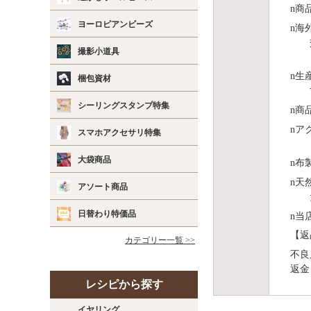
n
商
ヨーロピアンビーズ
n
海
撮影小道具
n
⽣
梱包資材
シーリングスタンプ特集
n
商
n
ア
スマホアクセサリ特集
大袋商品
n
布
n
天
アソート商品
日替わり特価品
n
当
【返
カテゴリー一覧 >>
不良
返金
レシピから探す
イヤリング