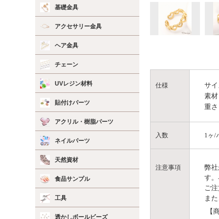
基礎金具
アクセサリー金具
ヘア金具
チェーン
UVレジン材料
サイ
仕様
素材
貼付けパーツ
重さ
アクリル・樹脂パーツ
入数
1ヶ
ネイルパーツ
天然資材
弊社
注意事項
す。
食品サンプル
ご注
また
工具
【商
透かしボールビーズ