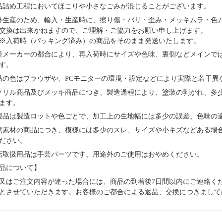
品詰め⼯程においてほこりや⼩さなごみが混じることがございます。
外⽣産のため、輸⼊・⽣産時に、擦り傷・バリ・歪み・メッキムラ・色
交換は出来かねますので、ご理解・ご協⼒をお願い申し上げます。
※⼊荷時（パッキング済み）の商品をそのまま発送いたします。
産メーカーの都合により、再⼊荷時にサイズや⾊味、裏側などメインで
す。
品の⾊はブラウザや、PCモニターの環境・設定などにより実際と若⼲異
クリル商品及びメッキ商品につき、製造過程により、塗装の剥がれ、多
ます。
製品は製造ロットや色ごとで、加工上の生地幅には多少の誤差、色味の
然素材の商品につき、模様には多少のスレ、サイズや小キズなどある場
ださい。
店取扱用品は⼿芸パーツです、⽤途外のご使⽤はおやめください。
品について】
又はご注文内容が違った場合には、商品の到着後7日間以内にご連絡く
とさせていただきます。お客様のご都合による返品、交換につきまして