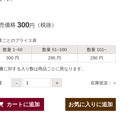
300
売価格
（税抜）
円
量ごとのプライス表
数量 1~50
数量 51~100
数量 101~
300 円
295 円
290 円
数量に対する⼊り数は商品ごとに異なります。
量
-
+
在庫状況： ○
カートに追加
お気に入りに追加