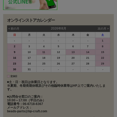
オンラインストアカレンダー
2026年8月
< 前の⽉
次の⽉ >
日
月
火
水
木
金
土
-
-
-
-
-
-
1
2
3
4
5
6
7
8
9
10
11
12
13
14
15
16
17
18
19
20
21
22
23
24
25
26
27
28
29
30
31
-
-
-
-
-
定休日
■土・日・祝日は休業日となります。
※夏期、冬期長期休暇及びその他臨時休業等はHP上でご案内いたしま
す。
■お問合せ窓口のご案内：
10:00～17:00（平日のみ）
電話番号：06-6718-6367
メールアドレス：
beads-parts@bp-craft.com