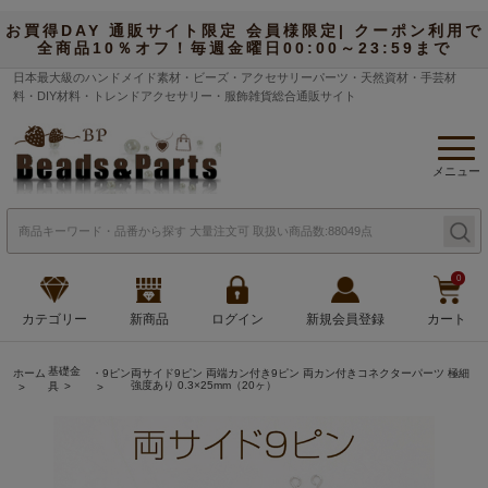
お買得DAY 通販サイト限定 会員様限定| クーポン利用で
全商品10％オフ！毎週金曜日00:00～23:59まで
日本最大級のハンドメイド素材・ビーズ・アクセサリーパーツ・天然資材・手芸材
料・DIY材料・トレンドアクセサリー・服飾雑貨総合通販サイト
メニュー
0
カテゴリー
新商品
ログイン
新規会員登録
カート
基礎金
ホーム
・9ピン
両サイド9ピン 両端カン付き9ピン 両カン付きコネクターパーツ 極細
強度あり 0.3×25mm（20ヶ）
具