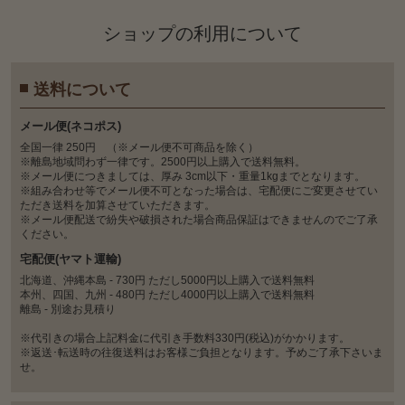
ショップの利⽤について
送料について
メール便(ネコポス)
全国一律 250円 （※メール便不可商品を除く）
※離島地域問わず一律です。2500円以上購入で送料無料。
※メール便につきましては、厚み 3cm以下・重量1kgまでとなります。
※組み合わせ等でメール便不可となった場合は、宅配便にご変更させてい
ただき送料を加算させていただきます。
※メール便配送で紛失や破損された場合商品保証はできませんのでご了承
ください。
宅配便(ヤマト運輸)
北海道、沖縄本島 - 730円 ただし5000円以上購入で送料無料
本州、四国、九州 - 480円 ただし4000円以上購入で送料無料
離島 - 別途お見積り
※代引きの場合上記料金に代引き手数料330円(税込)がかかります。
※返送･転送時の往復送料はお客様ご負担となります。予めご了承下さいま
せ。