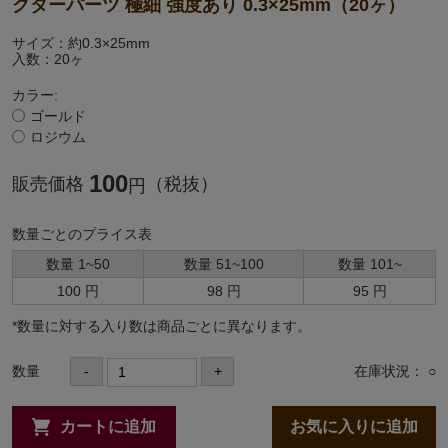
クターパーツ 極細 強度あり 0.3×25mm（20ヶ）
サイズ：約0.3×25mm
入数：20ヶ
カラー:
ゴールド
ロジウム
100
販売価格
（税抜）
円
数量ごとのプライス表
数量 1~50
数量 51~100
数量 101~
100 円
98 円
95 円
*数量に対する⼊り数は商品ごとに異なります。
数量
-
+
在庫状況： ○
カートに追加
お気に入りに追加