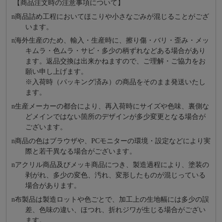
【商品注文時の注意事項について】
n
商品詰め⼯程においてほこりや⼩さなごみが混じることがござ
います。
n
海外⽣産のため、輸⼊・⽣産時に、擦り傷・バリ・歪み・メッ
キムラ・色ムラ・サビ・多少の柄ずれなどある場合があり
ます。返品交換は出来かねますので、ご理解・ご協⼒をお
願い申し上げます。
※⼊荷時（パッキング済み）の商品をそのまま発送いたし
ます。
n
⽣産メーカーの都合により、再⼊荷時にサイズや⾊味、裏側な
どメインではない箇所のデザインが多少変更となる場合が
ございます。
n
商品の⾊はブラウザや、PCモニターの環境・設定などにより実
際と若⼲異なる場合がございます。
n
アクリル商品及びメッキ商品につき、製造過程により、塗装の
剥がれ、多少の変色、汚れ、変形したものが混じっている
場合があります。
n
布製品は製造ロットや色ごとで、加工上の生地幅には多少の誤
差、色味の違い、ほつれ、折れジワが生じる場合がござい
ます。