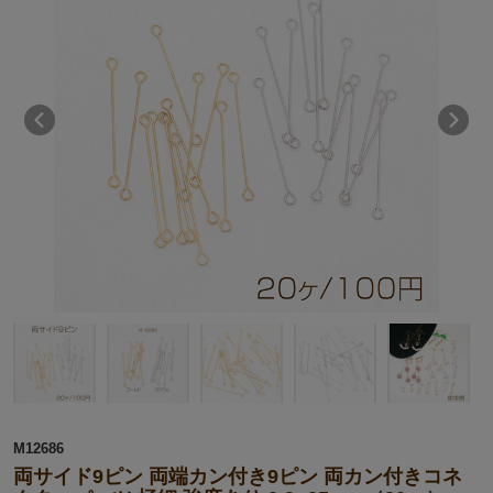
M12686
両サイド9ピン 両端カン付き9ピン 両カン付きコネ