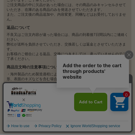
ございます、ご了承ください。
ご注文商品の中に欠品があった場合には、その商品のみキャンセルさせて
いただき、在庫のある商品のみを発送させていただきます。
また、ご注文後の商品追加や、内容変更、同梱などはお受付しておりませ
ん。
返品について
不良又はご注文内容が違った場合には、商品の到着後7日間以内にご連絡く
ださい。
弊社が送料を負担させていただき、交換若しくは返金とさせていただきま
す。
お客様のご都合による返品、交換につきましては、承っていませんのでご
了承ください。
商品注文時の注意事項について
・海外製品のため製造過程により、塗装の剥がれ、多少の変色、汚れ、変
形、表面のキズなどを含む場合があります。ご理解の上、ご購入くださ
い。
・製造ロットにより、品質、サイズ、色味の違い、歪み、ほつれや折れジ
ワなど生じる場合がございます。
・不良がひどい場合は対応しておりますので、商品到着から7日以内にお問
い合わせください。
・不良の判断が難しい場合も、遠慮なくお問い合わせください。随時確認
いたします。