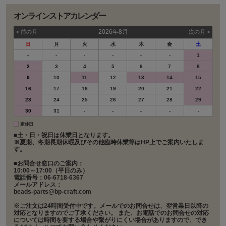
オンラインストアカレンダー
2026年8月
< 前の⽉
次の⽉ >
日
月
火
水
木
金
土
-
-
-
-
-
-
1
2
3
4
5
6
7
8
9
10
11
12
13
14
15
16
17
18
19
20
21
22
23
24
25
26
27
28
29
30
31
-
-
-
-
-
定休日
■土・日・祝日は休業日となります。
※夏期、冬期長期休暇及びその他臨時休業等はHP上でご案内いたしま
す。
■お問合せ窓口のご案内：
10:00～17:00（平日のみ）
電話番号：06-6718-6367
メールアドレス：
beads-parts@bp-craft.com
※ご注文は24時間受付中です。メールでのお問合せは、翌営業日以降の
対応となりますのでご了承ください。 また、お電話でのお問合せの対応
については時間を要する場合や繋がりにくい場合がありますので、でき