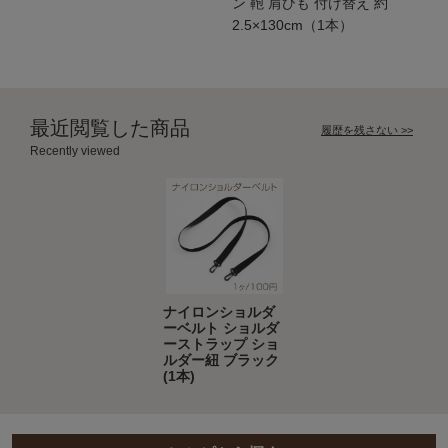
ン 鞄 肩ひも 付け替え 約
2.5×130cm（1本）
最近閲覧した商品
履歴を残さない >>
Recently viewed
ナイロンショルダ
ーベルト ショルダ
ーストラップ ショ
ルダー紐 ブラック
(1本)