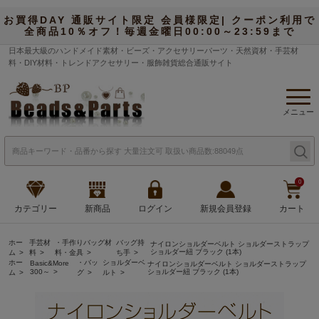
お買得DAY 通販サイト限定 会員様限定| クーポン利用で
全商品10％オフ！毎週金曜日00:00～23:59まで
日本最大級のハンドメイド素材・ビーズ・アクセサリーパーツ・天然資材・手芸材
料・DIY材料・トレンドアクセサリー・服飾雑貨総合通販サイト
メニュー
0
カテゴリー
新商品
ログイン
新規会員登録
カート
ホー
手芸材
・手作りバッグ材
バッグ持
ナイロンショルダーベルト ショルダーストラップ
ショルダー紐 ブラック (1本)
ム
料
料・金具
ち手
ホー
・バッ
ショルダーベ
Basic&More
ナイロンショルダーベルト ショルダーストラップ
300～
ショルダー紐 ブラック (1本)
ム
グ
ルト