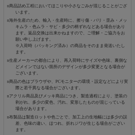
n
商品詰め⼯程においてほこりや⼩さなごみが混じることがござ
います。
n
海外⽣産のため、輸⼊・⽣産時に、擦り傷・バリ・歪み・メッ
キムラ・色ムラ・サビ・多少の柄ずれなどある場合があり
ます。返品交換は出来かねますので、ご理解・ご協⼒をお
願い申し上げます。
※⼊荷時（パッキング済み）の商品をそのまま発送いたし
ます。
n
⽣産メーカーの都合により、再⼊荷時にサイズや⾊味、裏側な
どメインではない箇所のデザインが多少変更となる場合が
ございます。
n
商品の⾊はブラウザや、PCモニターの環境・設定などにより実
際と若⼲異なる場合がございます。
n
アクリル商品及びメッキ商品につき、製造過程により、塗装の
剥がれ、多少の変色、汚れ、変形したものが混じっている
場合があります。
n
布製品は製造ロットや色ごとで、加工上の生地幅には多少の誤
差、色味の違い、ほつれ、折れジワが生じる場合がござい
ます。