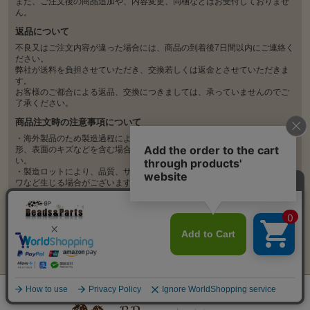
また、ご注文後の商品追加や、内容変更、同梱などはお受付しておりませ
ん。
返品について
不良又はご注文内容が違った場合には、商品の到着後7日間以内にご連絡く
ださい。
弊社が送料を負担させていただき、交換若しくは返金とさせていただきま
す。
お客様のご都合による返品、交換につきましては、承っていませんのでご
了承ください。
商品注文時の注意事項について
・海外製品のため製造過程により、塗装の剥がれ、多少の変色、汚れ、変
形、表面のキズなどを含む場合があります。ご理解の上、ご購入くださ
い。
・製造ロットにより、品質、サイズ、色味の違い、歪み、ほつれや折れジ
ワなど生じる場合がございます。
・不良がひどい場合は対応しておりますので、商品到着から7日以内にお問
い合わせください。
・不良の判断が難しい場合も、遠慮なくお問い合わせください。随時確認
いたします。