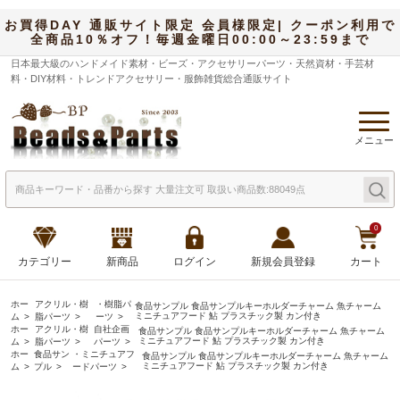
お買得DAY 通販サイト限定 会員様限定| クーポン利用で
全商品10％オフ！毎週金曜日00:00～23:59まで
日本最大級のハンドメイド素材・ビーズ・アクセサリーパーツ・天然資材・手芸材
料・DIY材料・トレンドアクセサリー・服飾雑貨総合通販サイト
メニュー
0
カテゴリー
新商品
ログイン
新規会員登録
カート
ホー
アクリル・樹
・樹脂パ
食品サンプル 食品サンプルキーホルダーチャーム 魚チャーム
ミニチュアフード 鮎 プラスチック製 カン付き
ム
脂パーツ
ーツ
ホー
アクリル・樹
自社企画
食品サンプル 食品サンプルキーホルダーチャーム 魚チャーム
ミニチュアフード 鮎 プラスチック製 カン付き
ム
脂パーツ
パーツ
ホー
食品サン
・ミニチュアフ
食品サンプル 食品サンプルキーホルダーチャーム 魚チャーム
ミニチュアフード 鮎 プラスチック製 カン付き
ム
プル
ードパーツ