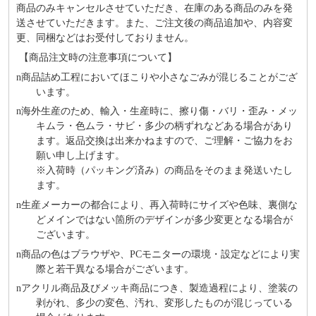
商品のみキャンセルさせていただき、在庫のある商品のみを発
送させていただきます。また、ご注文後の商品追加や、内容変
更、同梱などはお受付しておりません。
【商品注文時の注意事項について】
n
商品詰め⼯程においてほこりや⼩さなごみが混じることがござ
います。
n
海外⽣産のため、輸⼊・⽣産時に、擦り傷・バリ・歪み・メッ
キムラ・色ムラ・サビ・多少の柄ずれなどある場合があり
ます。返品交換は出来かねますので、ご理解・ご協⼒をお
願い申し上げます。
※⼊荷時（パッキング済み）の商品をそのまま発送いたし
ます。
n
⽣産メーカーの都合により、再⼊荷時にサイズや⾊味、裏側な
どメインではない箇所のデザインが多少変更となる場合が
ございます。
n
商品の⾊はブラウザや、PCモニターの環境・設定などにより実
際と若⼲異なる場合がございます。
n
アクリル商品及びメッキ商品につき、製造過程により、塗装の
剥がれ、多少の変色、汚れ、変形したものが混じっている