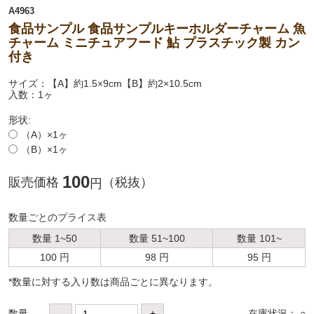
A4963
食品サンプル 食品サンプルキーホルダーチャーム 魚
チャーム ミニチュアフード 鮎 プラスチック製 カン
付き
サイズ：【A】約1.5×9cm【B】約2×10.5cm
入数：1ヶ
形状:
（A）×1ヶ
（B）×1ヶ
100
販売価格
（税抜）
円
数量ごとのプライス表
数量 1~50
数量 51~100
数量 101~
100 円
98 円
95 円
*数量に対する⼊り数は商品ごとに異なります。
数量
-
+
在庫状況： ○