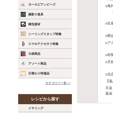
ヨーロピアンビーズ
n
海
撮影小道具
n
⽣
梱包資材
シーリングスタンプ特集
n
商
n
ア
スマホアクセサリ特集
大袋商品
n
布
n
天
アソート商品
日替わり特価品
n
当
【返
カテゴリー一覧 >>
不良
返金
レシピから探す
イヤリング