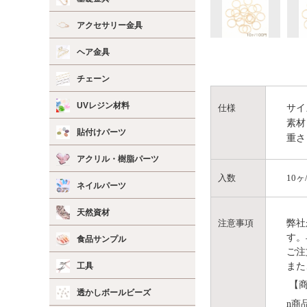
アクセサリー金具
ヘア金具
チェーン
UVレジン材料
サイ
仕様
素材
貼付けパーツ
重さ
アクリル・樹脂パーツ
入数
10ヶ
ネイルパーツ
天然資材
弊社
注意事項
す。
食品サンプル
ご注
また
工具
【商
透かしボールビーズ
n
商