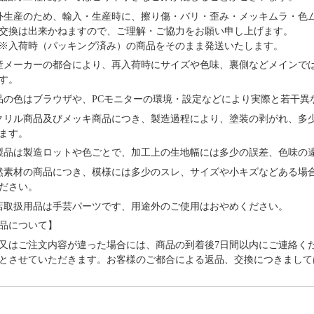
外⽣産のため、輸⼊・⽣産時に、擦り傷・バリ・歪み・メッキムラ・色
交換は出来かねますので、ご理解・ご協⼒をお願い申し上げます。
※⼊荷時（パッキング済み）の商品をそのまま発送いたします。
産メーカーの都合により、再⼊荷時にサイズや⾊味、裏側などメインで
す。
品の⾊はブラウザや、PCモニターの環境・設定などにより実際と若⼲異
クリル商品及びメッキ商品につき、製造過程により、塗装の剥がれ、多
ます。
製品は製造ロットや色ごとで、加工上の生地幅には多少の誤差、色味の
然素材の商品につき、模様には多少のスレ、サイズや小キズなどある場
ださい。
店取扱用品は⼿芸パーツです、⽤途外のご使⽤はおやめください。
品について】
又はご注文内容が違った場合には、商品の到着後7日間以内にご連絡く
とさせていただきます。お客様のご都合による返品、交換につきまして