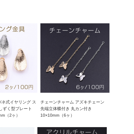
バネ式イヤリング ス
チェーンチャーム アズキチェーン
 しずく型プレート
先端立体蝶付き 丸カン付き
0mm（2ヶ）
10×10mm（6ヶ）