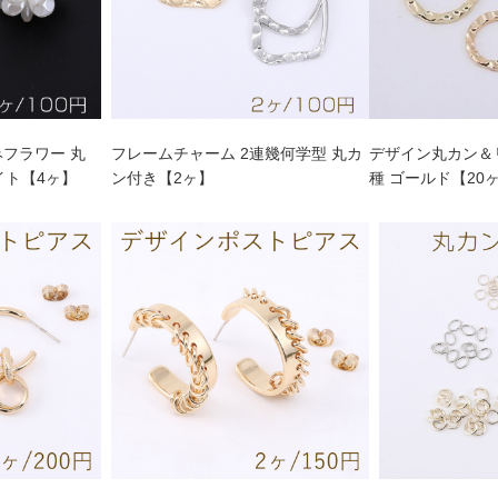
みフラワー 丸
フレームチャーム 2連幾何学型 丸カ
デザイン丸カン＆
イト【4ヶ】
ン付き【2ヶ】
種 ゴールド【20