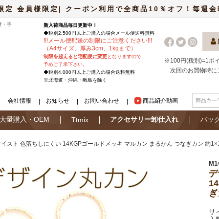
限定 会員様限定| クーポン利用で全商品10％オフ！毎週金曜日
材・手
新入荷商品毎日更新中！
◆税別2,500円以上ご購入の場合
メール便
送料無料
!
!
!
メール便配送の制限にご注意ください
!
!
!
（A4サイズ、厚み3cm、1kgまで）
制限を超えると宅配便に変更
となりますので
※100円(税別)=1
予めご了承下さい。
次回のお買物時に
◆税別4,000円以上ご購入の場合送料無料
※北海道・沖縄・離島を除く
会社情報
お知らせ
お問い合わせ
商品紹介動画
大量購入・OEM
アクセサリー卸仕入れ
バッ
Ttmix
イスト 色落ちしにくい 14KGPゴールドメッキ マルカン まるかん つなぎカン 約1×
M1
デ
1
ぎ
サ