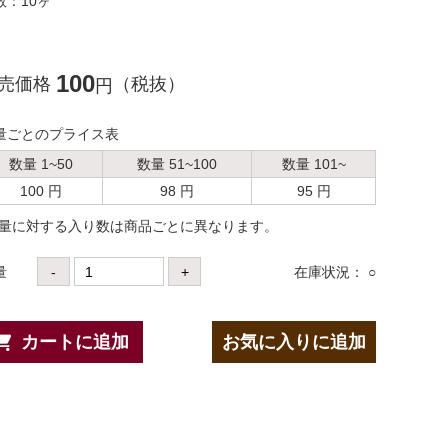
数：10ヶ
100
売価格
（税抜）
円
量ごとのプライス表
数量 1~50
数量 51~100
数量 101~
100 円
98 円
95 円
数量に対する⼊り数は商品ごとに異なります。
量
-
+
在庫状況： ○
カートに追加
お気に入りに追加