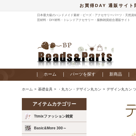
お買得DAY 通販サイト
日本最大級のハンドメイド素材・ビーズ・アクセサリーパーツ・天然資
芸材料・DIY材料・トレンドアクセサリー・服飾雑貨総合通販サイト
ホーム
パーツを探す
新商品
ホーム
基礎金具
・丸カン・デザイン丸カン
デザイン丸カン ツ
アイテムカテゴリー
Ttmixファッション雑貨
Basic&More 300～