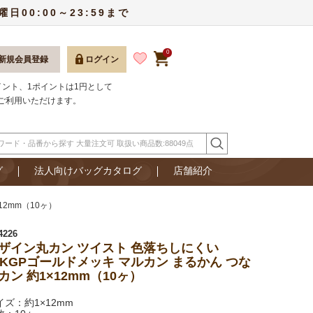
00:00～23:59まで
0
新規会員登録
ログイン
ポイント、1ポイントは1円として
ご利用いただけます。
グ
法人向けバッグカタログ
店舗紹介
12mm（10ヶ）
4226
ザイン丸カン ツイスト 色落ちしにくい
4KGPゴールドメッキ マルカン まるかん つな
カン 約1×12mm（10ヶ）
イズ：約1×12mm