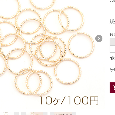
入
販
数
*
数