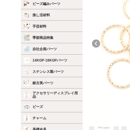
ビーズ編みパーツ
推し活材料
手芸材料
季節商品特集
自社企画パーツ
14KGP·18KGPパーツ
ステンレス製パーツ
銀古美パーツ
アクセサリーディスプレイ用
品
ビーズ
チャーム
基礎金具