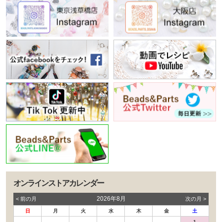
オンラインストアカレンダー
2026年8月
< 前の⽉
次の⽉ >
日
月
火
水
木
金
土
-
-
-
-
-
-
1