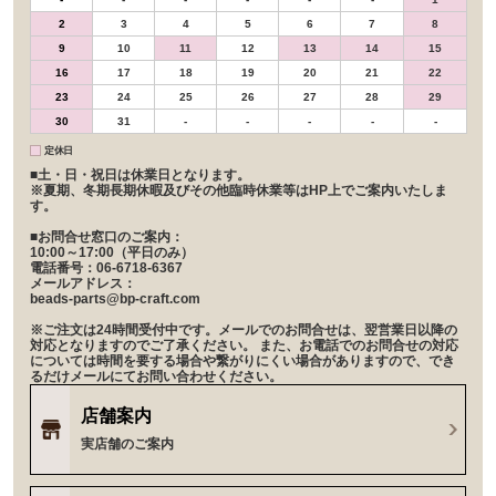
2
3
4
5
6
7
8
9
10
11
12
13
14
15
16
17
18
19
20
21
22
23
24
25
26
27
28
29
30
31
-
-
-
-
-
定休日
■土・日・祝日は休業日となります。
※夏期、冬期長期休暇及びその他臨時休業等はHP上でご案内いたしま
す。
■お問合せ窓口のご案内：
10:00～17:00（平日のみ）
電話番号：06-6718-6367
メールアドレス：
beads-parts@bp-craft.com
※ご注文は24時間受付中です。メールでのお問合せは、翌営業日以降の
対応となりますのでご了承ください。 また、お電話でのお問合せの対応
については時間を要する場合や繋がりにくい場合がありますので、でき
るだけメールにてお問い合わせください。
店舗案内
実店舗のご案内