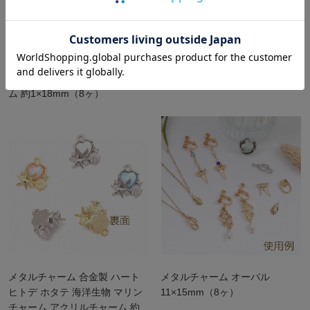
メタルフレームパーツ 銅製 リ
高品質メタルチャーム 人像
ング シンプル フラット サーク
ル メタルパーツ メタルチャー
ム 約1×18mm（8ヶ）
メタルチャーム 合金製 ハート
メタルチャーム オーバル
ヒトデ ホタテ 海洋生物 マリン
11×15mm（8ヶ）
チャーム アクリルチャーム 約