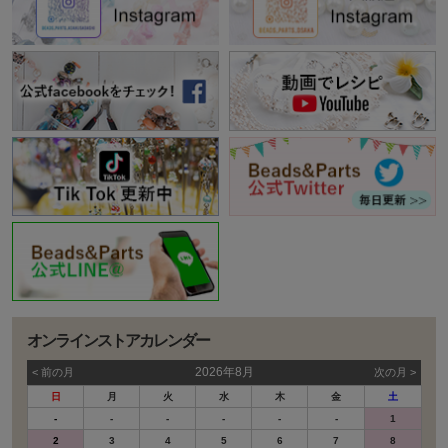
オンラインストアカレンダー
2026年8月
< 前の⽉
次の⽉ >
日
月
火
水
木
金
土
-
-
-
-
-
-
1
2
3
4
5
6
7
8