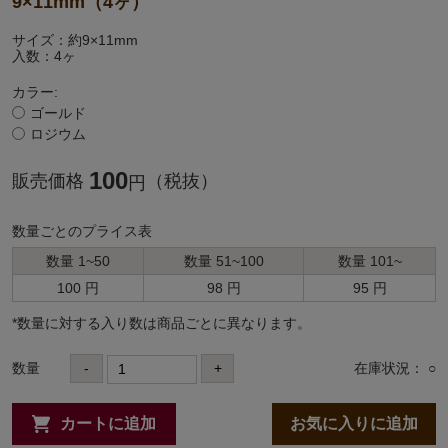
9×11mm（4ヶ）
サイズ：約9×11mm
入数：4ヶ
カラー:
ゴールド
ロジウム
100
販売価格
（税抜）
円
数量ごとのプライス表
数量 1~50
数量 51~100
数量 101~
100 円
98 円
95 円
*数量に対する⼊り数は商品ごとに異なります。
数量
-
+
在庫状況： ○
カートに追加
お気に入りに追加