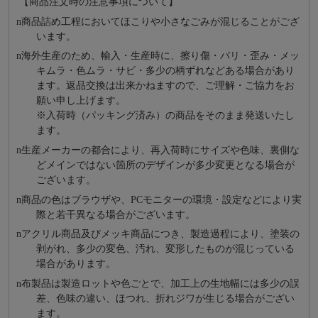
【商品注文時の注意事項について】
n
商品詰め⼯程においてほこりや⼩さなごみが混じることがござ
います。
n
海外⽣産のため、輸⼊・⽣産時に、擦り傷・バリ・歪み・メッ
キムラ・色ムラ・サビ・多少の柄ずれなどある場合があり
ます。返品交換は出来かねますので、ご理解・ご協⼒をお
願い申し上げます。
※⼊荷時（パッキング済み）の商品をそのまま発送いたし
ます。
n
⽣産メーカーの都合により、再⼊荷時にサイズや⾊味、裏側な
どメインではない箇所のデザインが多少変更となる場合が
ございます。
n
商品の⾊はブラウザや、PCモニターの環境・設定などにより実
際と若⼲異なる場合がございます。
n
アクリル商品及びメッキ商品につき、製造過程により、塗装の
剥がれ、多少の変色、汚れ、変形したものが混じっている
場合があります。
n
布製品は製造ロットや色ごとで、加工上の生地幅には多少の誤
差、色味の違い、ほつれ、折れジワが生じる場合がござい
ます。