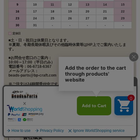
9
10
11
12
13
14
15
16
17
18
19
20
21
22
23
24
25
26
27
28
29
30
31
-
-
-
-
-
定休日
■土・日・祝日は休業日となります。
※夏期、冬期長期休暇及びその他臨時休業等はHP上でご案内いたしま
す。
■お問合せ窓口のご案内：
10:00～17:00（平日のみ）
電話番号：06-6718-6367
メールアドレス：
beads-parts@bp-craft.com
※ご注文は24時間受付中です。メールでのお問合せは、翌営業日以降の
対応となりますのでご了承ください。 また、お電話でのお問合せの対応
については時間を要する場合や繋がりにくい場合がありますので、でき
るだけメールにてお問い合わせください。
店舗案内
実店舗のご案内
会社概要