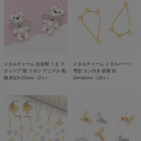
メタルチャーム 合金製 くま テ
メタルチャーム メタルパーツ
ディベア 熊 リボン アニマル 動
雫型 カン付き 鉄製 約
物 約13×21mm（2ヶ）
24×42mm（10ヶ）