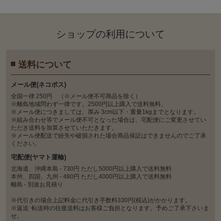
ショップの利⽤について
送料について
メール便(ネコポス)
全国一律 250円 （※メール便不可商品を除く）
※離島地域問わず一律です。2500円以上購入で送料無料。
※メール便につきましては、厚み 3cm以下・重量1kgまでとなります。
※組み合わせ等でメール便不可となった場合は、宅配便にご変更させてい
ただき送料を加算させていただきます。
※メール便配送で紛失や破損された場合商品保証はできませんのでご了承
ください。
宅配便(ヤマト運輸)
北海道、沖縄本島 - 730円 ただし5000円以上購入で送料無料
本州、四国、九州 - 480円 ただし4000円以上購入で送料無料
離島 - 別途お見積り
※代引きの場合上記料金に代引き手数料330円(税込)がかかります。
※返送･転送時の往復送料はお客様ご負担となります。予めご了承下さいま
せ。