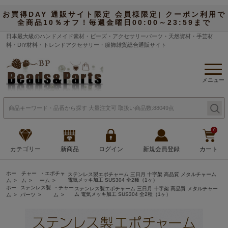
お買得DAY 通販サイト限定 会員様限定| クーポン利用で
全商品10％オフ！毎週金曜日00:00～23:59まで
日本最大級のハンドメイド素材・ビーズ・アクセサリーパーツ・天然資材・手芸材
料・DIY材料・トレンドアクセサリー・服飾雑貨総合通販サイト
メニュー
0
カテゴリー
新商品
ログイン
新規会員登録
カート
ホー
チャー
・エポチャ
ステンレス製エポチャーム 三日月 十字架 高品質 メタルチャーム
電気メッキ加工 SUS304 全2種（1ヶ）
ム
ム
ーム
ホー
ステンレス製
・チャー
ステンレス製エポチャーム 三日月 十字架 高品質 メタルチャー
ム 電気メッキ加工 SUS304 全2種（1ヶ）
ム
パーツ
ム