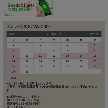
オンラインストアカレンダー
2026年8月
< 前の⽉
次の⽉ >
日
月
火
水
木
金
土
-
-
-
-
-
-
1
2
3
4
5
6
7
8
9
10
11
12
13
14
15
16
17
18
19
20
21
22
23
24
25
26
27
28
29
30
31
-
-
-
-
-
定休日
■土・日・祝日は休業日となります。
※夏期、冬期長期休暇及びその他臨時休業等はHP上でご案内いたしま
す。
■お問合せ窓口のご案内：
10:00～17:00（平日のみ）
電話番号：06-6718-6367
メールアドレス：