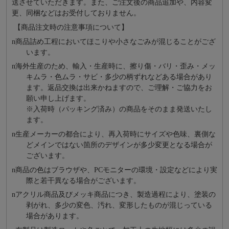
送させていただきます。また、ご注文後の商品追加や、内容変
更、同梱などはお受付しておりません。
【商品注文時の注意事項について】
n
商品詰め⼯程においてほこりや⼩さなごみが混じることがござ
います。
n
海外⽣産のため、輸⼊・⽣産時に、擦り傷・バリ・歪み・メッ
キムラ・色ムラ・サビ・多少の柄ずれなどある場合があり
ます。返品交換は出来かねますので、ご理解・ご協⼒をお
願い申し上げます。
※⼊荷時（パッキング済み）の商品をそのまま発送いたし
ます。
n
⽣産メーカーの都合により、再⼊荷時にサイズや⾊味、裏側な
どメインではない箇所のデザインが多少変更となる場合が
ございます。
n
商品の⾊はブラウザや、PCモニターの環境・設定などにより実
際と若⼲異なる場合がございます。
n
アクリル商品及びメッキ商品につき、製造過程により、塗装の
剥がれ、多少の変色、汚れ、変形したものが混じっている
場合があります。