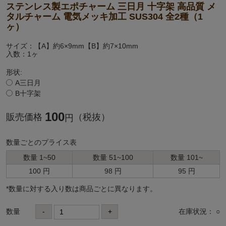
ステンレス製エポチャーム 三日月 十字架 高品質 メ
タルチャーム 電気メッキ加工 SUS304 全2種（1
ヶ）
サイズ：【A】約6×9mm【B】約7×10mm
入数：1ヶ
形状:
A三日月
B十字架
100
販売価格
（税抜）
円
数量ごとのプライス表
数量 1~50
数量 51~100
数量 101~
100 円
98 円
95 円
*数量に対する⼊り数は商品ごとに異なります。
数量
-
+
在庫状況： ○