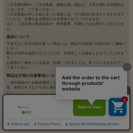
ご注文殺到時や、ご注文数量、種類が多い場合は、入荷が遅れる可能性が
ございます、ご了承ください。
ご注文商品の中に欠品があった場合には、その商品のみキャンセルさせて
いただき、在庫のある商品のみを発送させていただきます。
また、ご注文後の商品追加や、内容変更、同梱などはお受付しておりませ
ん。
返品について
不良又はご注文内容が違った場合には、商品の到着後7日間以内にご連絡く
ださい。
弊社が送料を負担させていただき、交換若しくは返金とさせていただきま
す。
お客様のご都合による返品、交換につきましては、承っていませんのでご
了承ください。
商品注文時の注意事項について
・海外製品のため製造過程により、塗装の剥がれ、多少の変色、汚れ、変
形、表面のキズなどを含む場合があります。ご理解の上、ご購入くださ
い。
・製造ロットにより、品質、サイズ、色味の違い、歪み、ほつれや折れジ
ワなど生じる場合がございます。
・不良がひどい場合は対応しておりますので、商品到着から7日以内にお問
い合わせください。
・不良の判断が難しい場合も、遠慮なくお問い合わせください。随時確認
いたします。