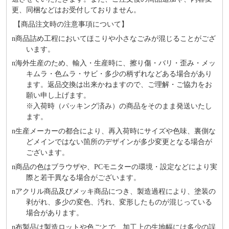
更、同梱などはお受付しておりません。
【商品注文時の注意事項について】
n
商品詰め⼯程においてほこりや⼩さなごみが混じることがござ
います。
n
海外⽣産のため、輸⼊・⽣産時に、擦り傷・バリ・歪み・メッ
キムラ・色ムラ・サビ・多少の柄ずれなどある場合があり
ます。返品交換は出来かねますので、ご理解・ご協⼒をお
願い申し上げます。
※⼊荷時（パッキング済み）の商品をそのまま発送いたし
ます。
n
⽣産メーカーの都合により、再⼊荷時にサイズや⾊味、裏側な
どメインではない箇所のデザインが多少変更となる場合が
ございます。
n
商品の⾊はブラウザや、PCモニターの環境・設定などにより実
際と若⼲異なる場合がございます。
n
アクリル商品及びメッキ商品につき、製造過程により、塗装の
剥がれ、多少の変色、汚れ、変形したものが混じっている
場合があります。
n
布製品は製造ロットや色ごとで、加工上の生地幅には多少の誤