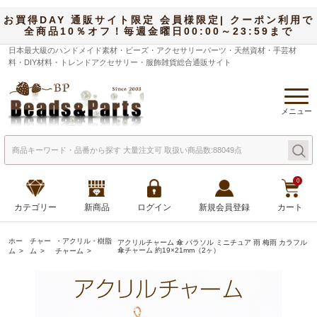
お買得DAY 通販サイト限定 会員様限定| クーポン利用で
全商品10％オフ！毎週金曜日00:00～23:59まで
日本最大級のハンドメイド素材・ビーズ・アクセサリーパーツ・天然資材・手芸材
料・DIY材料・トレンドアクセサリー・服飾雑貨総合通販サイト
メニュー
0
カテゴリー
新商品
ログイン
新規会員登録
カート
ホー
チャー
・アクリル・樹脂
アクリルチャーム 傘 パラソル ミニチュア 雨 梅雨 カラフル
傘チャーム 約19×21mm（2ヶ）
ム
ム
チャーム