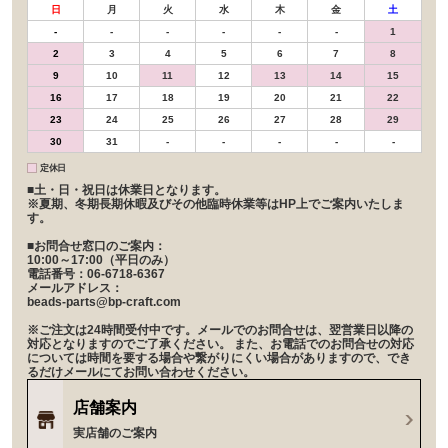
日
月
火
水
木
金
土
-
-
-
-
-
-
1
2
3
4
5
6
7
8
9
10
11
12
13
14
15
16
17
18
19
20
21
22
23
24
25
26
27
28
29
30
31
-
-
-
-
-
定休日
■土・日・祝日は休業日となります。
※夏期、冬期長期休暇及びその他臨時休業等はHP上でご案内いたしま
す。
■お問合せ窓口のご案内：
10:00～17:00（平日のみ）
電話番号：06-6718-6367
メールアドレス：
beads-parts@bp-craft.com
※ご注文は24時間受付中です。メールでのお問合せは、翌営業日以降の
対応となりますのでご了承ください。 また、お電話でのお問合せの対応
については時間を要する場合や繋がりにくい場合がありますので、でき
るだけメールにてお問い合わせください。
店舗案内
実店舗のご案内