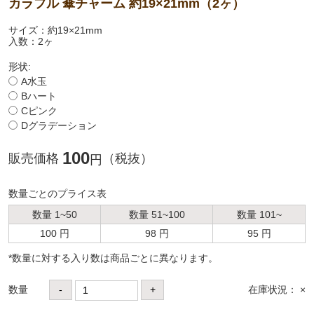
カラフル 傘チャーム 約19×21mm（2ヶ）
サイズ：約19×21mm
入数：2ヶ
形状:
A水玉
Bハート
Cピンク
Dグラデーション
100
販売価格
（税抜）
円
数量ごとのプライス表
数量 1~50
数量 51~100
数量 101~
100 円
98 円
95 円
*数量に対する⼊り数は商品ごとに異なります。
数量
-
+
在庫状況： ×