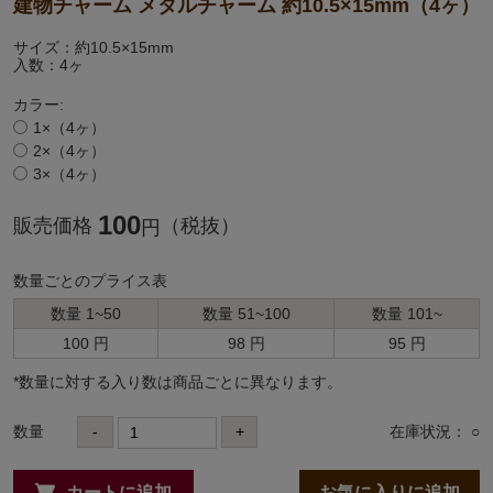
建物チャーム メタルチャーム 約10.5×15mm（4ヶ）
サイズ：約10.5×15mm
入数：4ヶ
カラー:
1×（4ヶ）
2×（4ヶ）
3×（4ヶ）
100
販売価格
（税抜）
円
数量ごとのプライス表
数量 1~50
数量 51~100
数量 101~
100 円
98 円
95 円
*数量に対する⼊り数は商品ごとに異なります。
数量
-
+
在庫状況： ○
カートに追加
お気に入りに追加