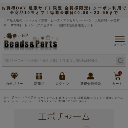
お買得DAY 通販サイト限定 会員様限定| クーポン利用で
全商品10％オフ！毎週金曜日00:00～23:59まで
日本最大級のハンドメイド素材・ビーズ・アクセサリーパーツ・天然資材・手芸材
料・DIY材料・トレンドアクセサリー・服飾雑貨総合通販サイト
メニュー
0
カテゴリー
新商品
ログイン
新規会員登録
カート
ホー
チャー
・エポチャ
エポチャーム お城 キャッスル 洋風 洋館 ミニチュア 建物チャーム
メタルチャーム 約10.5×15mm（4ヶ）
ム
ム
ーム