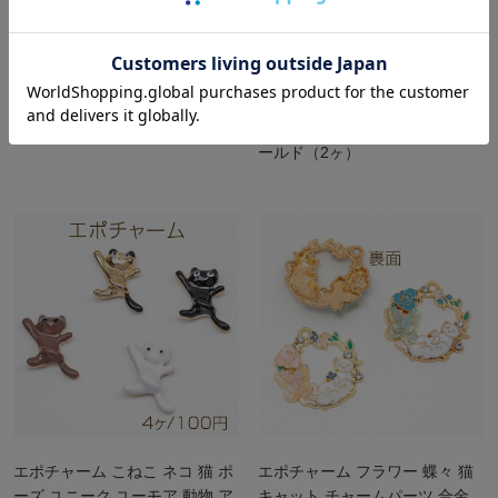
エボチャーム ドッグ
メタルチャーム オーバル バラ
16×20mm（6ヶ）
パール＆エポ付き 16×21mm ゴ
ールド（2ヶ）
エポチャーム こねこ ネコ 猫 ポ
エポチャーム フラワー 蝶々 猫
ーズ ユニーク ユーモア 動物 ア
キャット チャームパーツ 合金