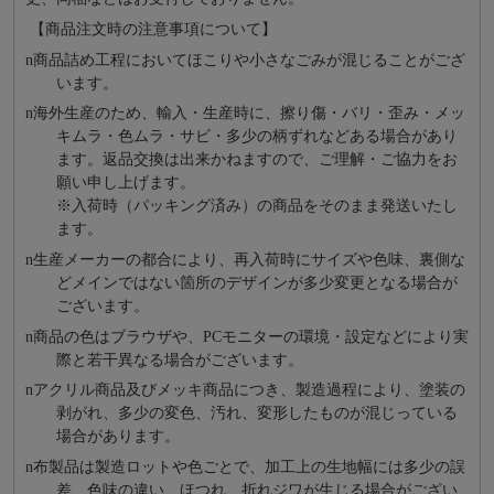
【商品注文時の注意事項について】
n
商品詰め⼯程においてほこりや⼩さなごみが混じることがござ
います。
n
海外⽣産のため、輸⼊・⽣産時に、擦り傷・バリ・歪み・メッ
キムラ・色ムラ・サビ・多少の柄ずれなどある場合があり
ます。返品交換は出来かねますので、ご理解・ご協⼒をお
願い申し上げます。
※⼊荷時（パッキング済み）の商品をそのまま発送いたし
ます。
n
⽣産メーカーの都合により、再⼊荷時にサイズや⾊味、裏側な
どメインではない箇所のデザインが多少変更となる場合が
ございます。
n
商品の⾊はブラウザや、PCモニターの環境・設定などにより実
際と若⼲異なる場合がございます。
n
アクリル商品及びメッキ商品につき、製造過程により、塗装の
剥がれ、多少の変色、汚れ、変形したものが混じっている
場合があります。
n
布製品は製造ロットや色ごとで、加工上の生地幅には多少の誤
差、色味の違い、ほつれ、折れジワが生じる場合がござい