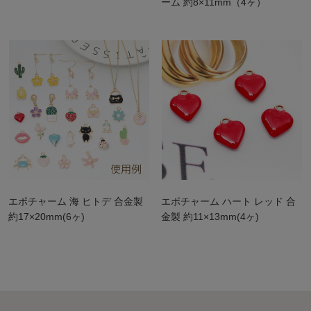
ーム 約8×11mm（4ヶ）
エポチャーム 海 ヒトデ 合金製
エポチャーム ハート レッド 合
約17×20mm(6ヶ)
金製 約11×13mm(4ヶ)