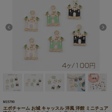
M15790
エポチャーム お城 キャッスル 洋風 洋館 ミニチュア